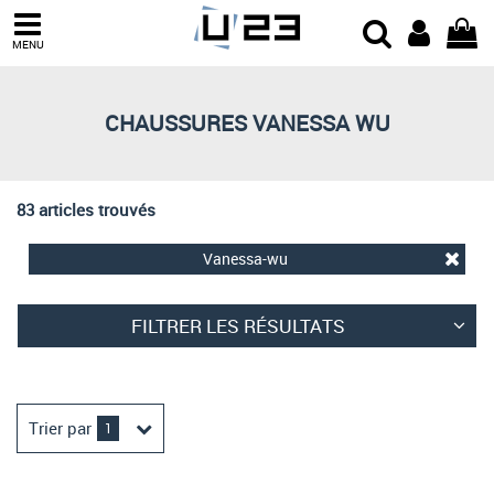
Trier par
MENU
Derniers arrivages
Prix croissant
CHAUSSURES VANESSA WU
Prix décroissant
Meilleures remises
83 articles trouvés
Vanessa-wu
FILTRER LES RÉSULTATS
Trier par
1