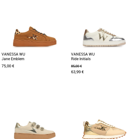
33
34
37
39
40
Chaussures vanessa wu
Chaussures vanessa wu
Découvrez les Vanessa WU Mini
Les baskets Vanessa Wu incarnent
Maggie Originals, des baskets qui
l'alliance parfaite entre élégance et
allient style moderne et confort inégalé.
féminité. La silhouette [...]
[...]
VANESSA WU
VANESSA WU
Jane Emblem
Ride Initials
75,00 €
85,00 €
63,99 €
36
37
38
39
40
41
36
37
38
39
Chaussures vanessa wu
Chaussures vanessa wu
Découvrez la basket Vanessa WU, une
Découvrez les baskets Vanessa WU
alliance parfaite entre style et confort
Ride Initials, parfaites pour apporter
pour sublimer vos tenues [...]
une touche moderne et élégante [...]