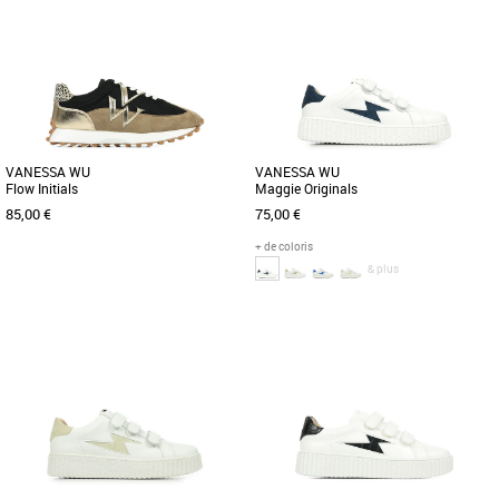
Chaussures vanessa wu
Chaussures vanessa wu
Il y a de la nouveauté du côté des
Les Vanessa Wu Faustine pour femme
sneakers chez Vanessa Wu ! Ce modèle
sont une ode à l'audace et à l'élégance
blanc et argent est juste [...]
contemporaine. Arborant [...]
VANESSA WU
VANESSA WU
Flow Initials
Maggie Originals
85,00 €
75,00 €
+ de coloris
& plus
36
37
38
39
40
36
40
Chaussures vanessa wu
Chaussures vanessa wu
Plus produit : - Baskets en mesh noir -
Les baskets Vicky Vanessa Wu
Monogramme et contrefort en similicuir
incarnent l'alliance parfaite entre
texturé or - Garants [...]
élégance et féminité. La silhouette [...]