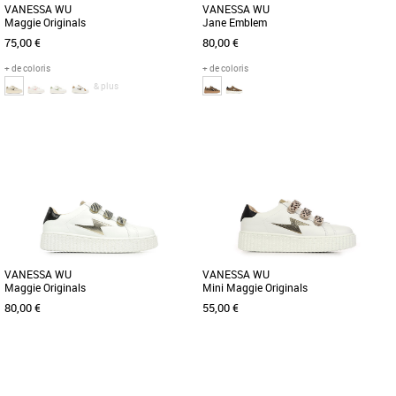
VANESSA WU
VANESSA WU
Maggie Originals
Jane Emblem
75,00 €
80,00 €
+ de coloris
+ de coloris
& plus
37
39
36
37
38
39
40
41
Chaussures vanessa wu
Chaussures vanessa wu
Découvrez les baskets Vanessa WU
Plus produit : -tige en tissu marron effet
Maggie Originals, une alliance parfaite
poulain à imprimé léopard -Découpe en
entre élégance et confort [...]
forme d'éclair [...]
VANESSA WU
VANESSA WU
Maggie Originals
Mini Maggie Originals
80,00 €
55,00 €