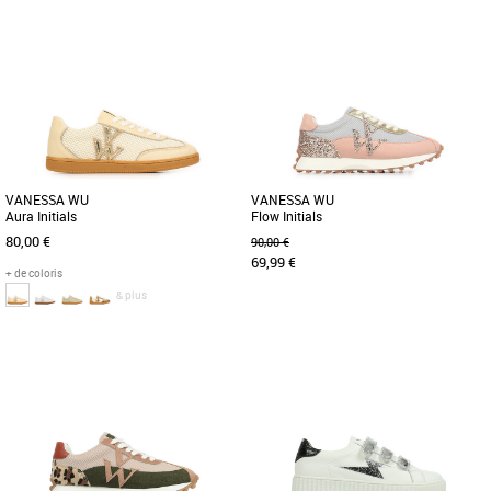
38
39
41
36
37
38
39
41
Chaussures vanessa wu
Chaussures vanessa wu
Découvrez les baskets Vanessa WU
Découvrez les baskets Vanessa WU
Jane Initials, une alliance parfaite entre
Aura Initials, un modèle incontournable
style moderne et confort [...]
pour un style audacieux et [...]
VANESSA WU
VANESSA WU
Aura Initials
Flow Initials
80,00 €
90,00 €
69,99 €
+ de coloris
& plus
36
37
38
39
40
37
38
Chaussures vanessa wu
Chaussures vanessa wu
Découvrez les baskets Vanessa WU
Découvrez les baskets Vanessa WU
Aura Initials, l'alliance parfaite entre
Flow Initials, une alliance parfaite entre
élégance et confort pour [...]
style et confort pour la [...]