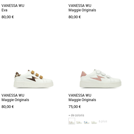
VANESSA WU
VANESSA WU
Eva
Maggie Originals
80,00 €
80,00 €
36
37
39
40
36
37
40
41
Chaussures vanessa wu
Chaussures vanessa wu
Plus produit : - Baskets en similicuir
Plus produit: - Contrefort et garants
blanc - Découpe en forme d'éclair et
noir zébré argent. - Découpe en forme
patch arrière taupe [...]
d'éclair noir. - Fermeture [...]
VANESSA WU
VANESSA WU
Maggie Originals
Maggie Originals
80,00 €
75,00 €
+ de coloris
& plus