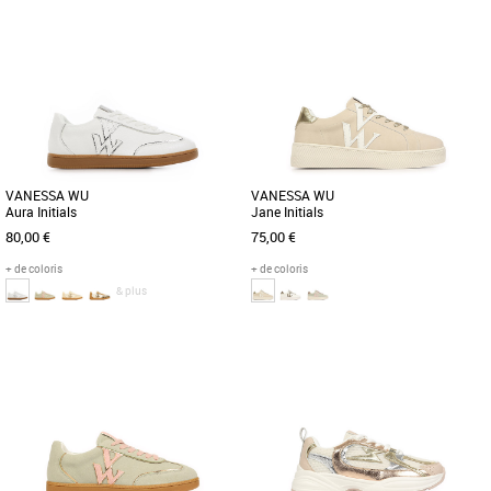
36
37
38
36
Chaussures vanessa wu
Chaussures vanessa wu
Découvrez la Vanessa WU, une basket
Découvrez les baskets Vanessa WU
féminine dorée alliant style et confort
Maggie Originals, un choix parfait pour
pour toutes les saisons. [...]
un style décontracté et moderne [...]
VANESSA WU
VANESSA WU
Aura Initials
Jane Initials
80,00 €
75,00 €
+ de coloris
+ de coloris
& plus
38
40
41
Chaussures vanessa wu
Chaussures vanessa wu
Découvrez la basket Vanessa WU Aura
Découvrez la basket Vanessa WU Jane
Initials, l'alliance parfaite entre élégance
Initials, une alliance parfaite de style et
et confort pour un [...]
de confort pour la saison [...]