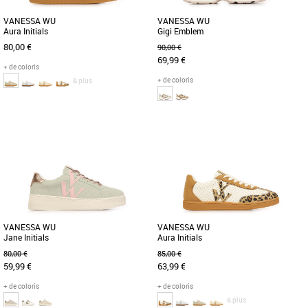
VANESSA WU
VANESSA WU
Aura Initials
Gigi Emblem
80,00 €
90,00 €
69,99 €
+ de coloris
+ de coloris
& plus
36
37
38
37
38
39
40
Chaussures vanessa wu
Chaussures vanessa wu
Découvrez les baskets Vanessa WU
La basket Vanessa WU Gigi Emblem
Aura Initials, une alliance parfaite entre
allie élégance et confort pour sublimer
style et confort pour la [...]
vos tenues printanières et [...]
VANESSA WU
VANESSA WU
Jane Initials
Aura Initials
80,00 €
85,00 €
59,99 €
63,99 €
+ de coloris
+ de coloris
& plus