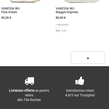
VANESSA WU
VANESSA WU
Flow Initials
Maggie Originals
85,00 €
80,00 €
+ de coloris
37
37
Page
1
/ 2
Chaussures vanessa wu
Chaussures vanessa wu
Plus produit : - Baskets en mesh rose
Plus produit: - Baskets en cuir
poudré - Monogramme en suédine effet
synthétique blanc - Découpe en forme
>
peau de pêche vieux rose - [...]
d'éclair et contrefort en [...]
Livraison offerte
en points
Satisfaction client
relais
4.8/5 sur Trustpilot
dès 75€ d'achat