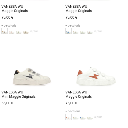
VANESSA WU
VANESSA WU
Maggie Originals
Maggie Originals
75,00 €
75,00 €
+ de coloris
+ de coloris
& plus
& plus
36
37
38
39
40
36
Chaussures vanessa wu
Chaussures vanessa wu
La Vanessa WU Maggie Originals est la
Les Vanessa Wu pour femme sont
basket incontournable pour un look
l'incarnation du style décontracté-chic.
printanier et estival alliant [...]
Avec leur design épuré [...]
VANESSA WU
VANESSA WU
Mini Maggie Originals
Maggie Originals
55,00 €
75,00 €
+ de coloris
& plus