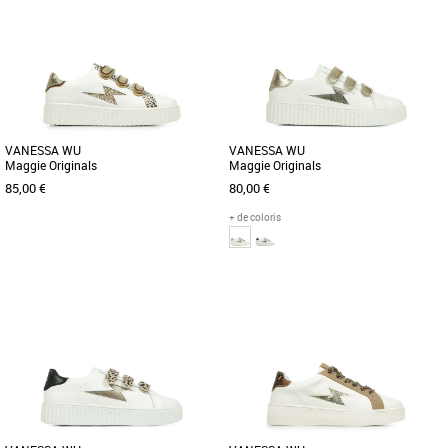
VANESSA WU
VANESSA WU
Maggie Originals
Maggie Originals
85,00 €
80,00 €
+ de coloris
36
37
38
39
40
41
36
37
38
39
Chaussures vanessa wu
Chaussures vanessa wu
Plus produit : - Baskets en similicuir
Plus produit: - Baskets en similicuir
blanc - Découpe en forme d'éclair à
blanc. - Découpe en forme d'éclair et
paillettes or et argent - [...]
contrefort en similicuir [...]