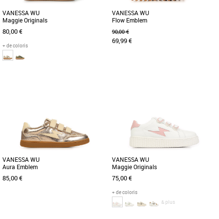
VANESSA WU
VANESSA WU
Maggie Originals
Flow Emblem
80,00 €
90,00 €
69,99 €
+ de coloris
36
37
39
40
41
36
37
38
39
Chaussures vanessa wu
Chaussures vanessa wu
La Vanessa Wu est une sneaker chic et
Découvrez les baskets Vanessa WU
minimaliste, parfaite pour un look
Flow Emblem, une alliance parfaite
urbain. Avec sa semelle épaisse [...]
entre style audacieux et confort [...]
VANESSA WU
VANESSA WU
Aura Emblem
Maggie Originals
85,00 €
75,00 €
+ de coloris
& plus