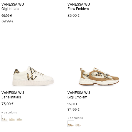
VANESSA WU
VANESSA WU
Gigi Initials
Flow Emblem
85,00 €
90,00 €
69,99 €
38
39
37
38
39
Chaussures vanessa wu
Chaussures vanessa wu
Découvrez les baskets Vanessa WU
- Baskets en mesh noir - Empiècement
Gigi Initials, l’alliance parfaite entre
en forme d'éclair en similicuir texturé or
style audacieux et confort [...]
- Garants crantés [...]
VANESSA WU
VANESSA WU
Jane Initials
Gigi Emblem
75,00 €
95,00 €
74,99 €
+ de coloris
+ de coloris