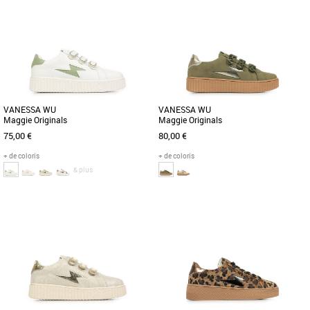
37
40
36
37
38
40
Chaussures vanessa wu
Chaussures vanessa wu
Cette magnifique paire de Vanessa Wu
Découvrez les baskets Vanessa WU
vous permettra de garder un style
Maggie Originals, une alliance parfaite
décontracté et chic tout au [...]
entre style contemporain et [...]
VANESSA WU
VANESSA WU
Maggie Originals
Maggie Originals
75,00 €
80,00 €
+ de coloris
+ de coloris
& plus
37
39
40
36
37
38
39
40
Chaussures vanessa wu
Chaussures vanessa wu
Découvrez les baskets Vanessa WU
La Vanessa Wu est une sneaker chic et
Maggie Originals, une alliance parfaite
minimaliste, parfaite pour un look
entre confort et style pour [...]
urbain. Avec sa semelle épaisse [...]