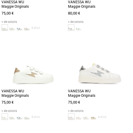
VANESSA WU
VANESSA WU
Maggie Originals
Maggie Originals
75,00 €
80,00 €
+ de coloris
+ de coloris
& plus
36
38
39
40
36
37
38
39
40
Chaussures vanessa wu
Chaussures vanessa wu
Les Vanessa Wu Vicky pour femme
Baskets blanches en similicuir décorées
incarnent l'élégance et le style
d'un patch arrière et d'une découpe en
contemporain. Ces chaussures
forme d'éclair noirs [...]
fusionnent [...]
VANESSA WU
VANESSA WU
Maggie Originals
Maggie Originals
75,00 €
75,00 €
+ de coloris
+ de coloris
& plus
& plus