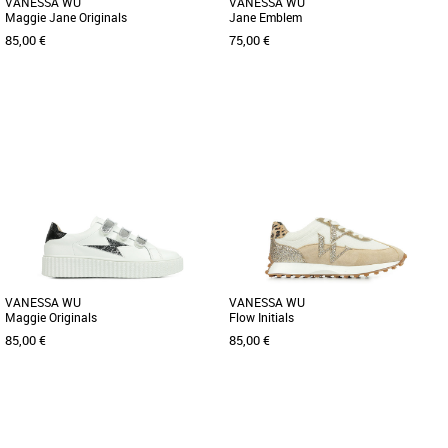
VANESSA WU
VANESSA WU
Maggie Jane Originals
Jane Emblem
85,00 €
75,00 €
36
37
38
39
40
41
36
38
39
Chaussures vanessa wu
Chaussures vanessa wu
Plus produit: - Baskets en similicuir
Plus produit : - Tige cuir synthétique
blanc. - Découpe dorée en forme
blanc - Découpe en forme d'éclair et
d'éclair. - Patch arrière [...]
contrefort en cuir synthétique [...]
VANESSA WU
VANESSA WU
Maggie Originals
Flow Initials
85,00 €
85,00 €
36
37
38
39
40
41
36
37
38
39
40
41