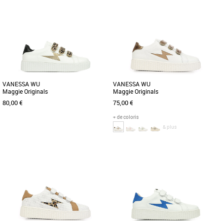
36
37
38
36
37
38
40
41
Chaussures vanessa wu
Chaussures vanessa wu
Plus produit : - Baskets en similicuir
Les baskets Vanessa Wu blanches et
blanc - Découpe en forme d'éclair en
roses incarnent l'alliance parfaite entre
similicuir texturé bronze - [...]
élégance et féminité. [...]
VANESSA WU
VANESSA WU
Maggie Originals
Maggie Originals
80,00 €
75,00 €
+ de coloris
& plus
40
36
37
Chaussures vanessa wu
Chaussures vanessa wu
Baskets blanches en cuir décorées
Découvrez les baskets Vanessa WU
d'une découpe dorée en forme d'éclair
Maggie Originals, un modèle alliant
et d'un patch arrière noir [...]
élégance et confort pour sublimer [...]