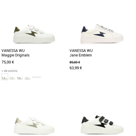
36
37
38
39
37
38
39
Chaussures vanessa wu
Chaussures vanessa wu
Découvrez la basket Vanessa WU Jane
Découvrez les baskets Vanessa WU
Initials, un modèle alliant style et
Gigi Emblem, un modèle incontournable
confort pour les femmes modernes. [...]
de la collection Printemps Été [...]
VANESSA WU
VANESSA WU
Maggie Originals
Jane Emblem
75,00 €
85,00 €
63,99 €
+ de coloris
& plus
36
38
39
40
36
Chaussures vanessa wu
Chaussures vanessa wu
Les baskets Vanessa Wu incarnent
Découvrez les baskets Vanessa WU
l'alliance parfaite entre élégance et
Jane Emblem, un modèle féminin et
féminité. La silhouette [...]
tendance parfaitement adapté à [...]