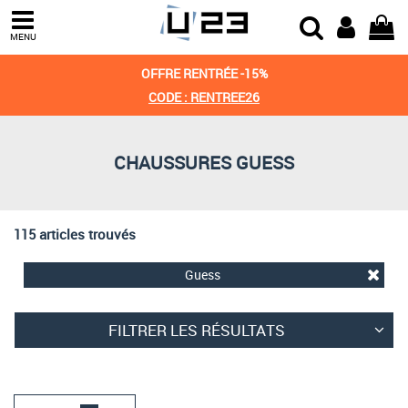
Trier par
MENU
Derniers arrivages
OFFRE RENTRÉE -15%
Prix croissant
CODE : RENTREE26
Prix décroissant
CHAUSSURES GUESS
Meilleures remises
115 articles trouvés
Guess
FILTRER LES RÉSULTATS