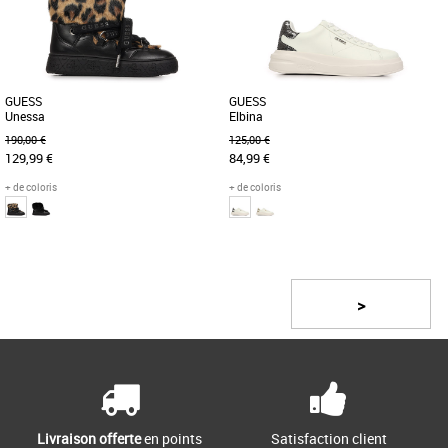
pour accompagner toutes [...]
Hiver 2025. Conçues pour [...]
GUESS
GUESS
Unessa
Elbina
190,00 €
125,00 €
129,99 €
84,99 €
+ de coloris
+ de coloris
38
37
38
39
Page
1
/ 3
Chaussures guess
Chaussures guess
Découvrez les bottines Guess Unessa,
Découvrez les baskets Guess Elbina,
un incontournable de la saison
l'alliance parfaite entre élégance et
>
Automne-Hiver 2025 qui allie style, [...]
confort pour la saison automne-hiver.
[...]
Livraison offerte
en points
Satisfaction client