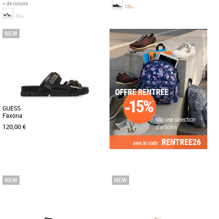
+ de coloris
36
37
38
39
40
36
37
38
39
40
Chaussures guess
Chaussures guess
La Guess Miriam est une sneaker
Découvrez la basket Guess Barlie, un
sophistiquée au design tendance,
modèle incontournable de la collection
parfaite pour un look urbain chic. [...]
printemps-été 2026, spécialement [...]
GUESS
Faxona
120,00 €
36
37
38
39
40
Chaussures guess
Découvrez les claquettes Guess
Faxona, l'alliance parfaite entre style
moderne et confort optimal pour [...]