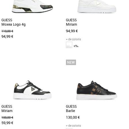
GUESS
GUESS
Moxea Logo 4g
Miriam
94,99 €
110,00 €
94,99 €
+ de coloris
36
37
38
39
40
36
37
38
39
40
Chaussures guess
Chaussures guess
Les chaussures Guess Moxea pour
La Guess Miriam est une sneaker
femmes incarnent l'élégance
sophistiquée au design tendance,
sophistiquée avec une touche de
parfaite pour un look urbain chic. [...]
glamour. [...]
GUESS
GUESS
Miriam
Barlie
130,00 €
100,00 €
59,99 €
+ de coloris