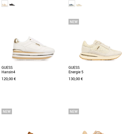
36
37
38
39
40
36
37
38
39
40
Chaussures guess
Chaussures guess
Découvrez les baskets Guess Barlie, un
Découvrez les baskets Guess Carey, une
modèle alliant élégance et confort pour
alliance parfaite entre style et confort
sublimer votre style [...]
pour la saison Printemps-Été [...]
GUESS
GUESS
Hansin4
Energie 5
120,00 €
130,00 €
40
36
37
38
39
40
Chaussures guess
Chaussures guess
Découvrez les baskets Guess Hansin4,
Découvrez la basket Guess Energie 5,
un modèle élégant et raffiné, parfait
une chaussure alliant élégance et
pour sublimer vos tenues [...]
confort pour sublimer vos tenues [...]