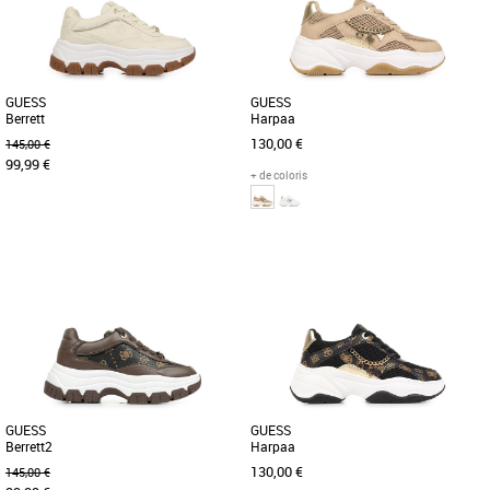
Avec leur design tendance [...]
usage quotidien. Avec [...]
GUESS
GUESS
Berrett
Harpaa
130,00 €
145,00 €
99,99 €
+ de coloris
37
38
39
40
36
37
38
39
40
Chaussures guess
Chaussures guess
Découvrez les baskets Guess Berrett, le
Découvrez les baskets Guess Harpaa,
choix idéal pour un look à la fois
l'allié idéal pour un style décontracté et
tendance et responsable. [...]
tendance lors des [...]
GUESS
GUESS
Berrett2
Harpaa
130,00 €
145,00 €