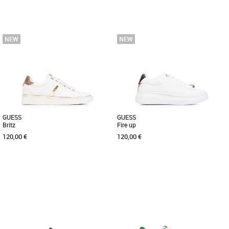
36
37
38
39
40
36
37
38
39
40
Chaussures guess
Chaussures guess
Découvrez les baskets Guess Gilax 2,
Découvrez les baskets Guess Miram 17,
une alliance parfaite entre style et
un incontournable de la collection
confort pour sublimer vos [...]
Printemps-Été 2026 conçues [...]
GUESS
GUESS
Britz
Fire up
120,00 €
120,00 €
36
37
38
39
40
36
37
38
39
40
Chaussures guess
Chaussures guess
Découvrez les baskets Guess Britz,
Découvrez les baskets Guess Fire Up,
l'alliance parfaite entre élégance et
une alliance parfaite entre élégance et
confort pour sublimer vos [...]
confort pour sublimer [...]