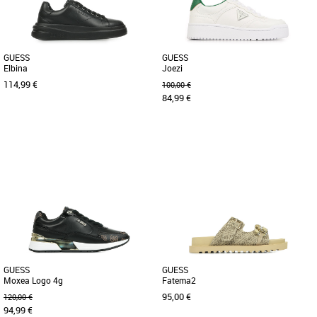
GUESS
GUESS
Elbina
Joezi
114,99 €
100,00 €
84,99 €
36
39
40
36
37
38
39
Chaussures guess
Chaussures guess
La Guess Elbina est une sneaker chic et
Découvrez les baskets Guess Joezi, une
moderne, parfaite pour les adeptes d’un
alliance parfaite entre style moderne et
style raffiné au quotidien. [...]
confort estival. Conçues [...]
GUESS
GUESS
Moxea Logo 4g
Fatema2
95,00 €
120,00 €
94,99 €