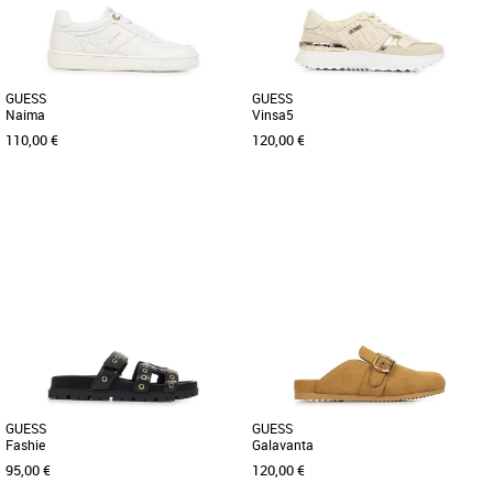
GUESS
GUESS
Naima
Vinsa5
110,00 €
120,00 €
37
38
40
37
38
39
Chaussures guess
Chaussures guess
Découvrez la basket Guess Naima, une
Découvrez la basket Guess Vinsa5, un
alliance parfaite entre style et confort
modèle alliant style et confort pour la
pour sublimer vos tenues [...]
saison Printemps Été [...]
GUESS
GUESS
Fashie
Galavanta
95,00 €
120,00 €