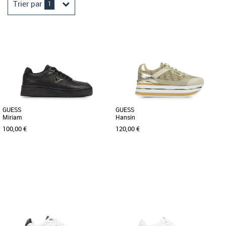
Trier par
1
GUESS
GUESS
Miriam
Hansin
100,00 €
120,00 €
36
37
38
39
40
36
37
38
39
40
41
Chaussures guess
Chaussures guess
Découvrez les baskets Guess Miriam,
Apportez des paillettes dans vos tenues
l'allié parfait pour un look casual et
avec les Guess Hansin beiges et dorées.
tendance. Conçues pour [...]
Chics et pailletées, [...]