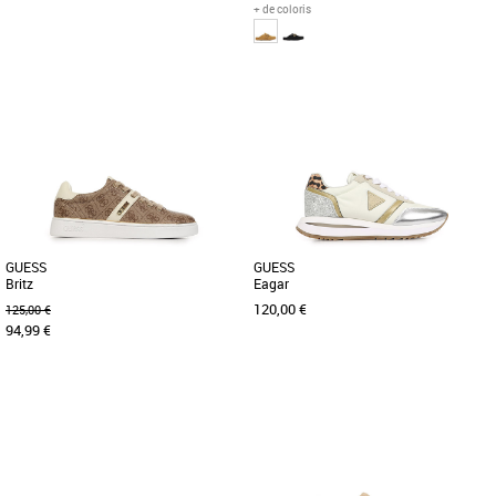
+ de coloris
37
36
37
38
39
40
Chaussures guess
Chaussures guess
Découvrez les sandales Guess Fashie,
Les chaussons Guess Galavanta allient
une élégance intemporelle pensée pour
confort et élégance pour accompagner
accompagner vos looks [...]
vos moments de détente [...]
GUESS
GUESS
Britz
Eagar
120,00 €
125,00 €
94,99 €
36
37
38
39
40
36
37
38
39
40
Chaussures guess
Chaussures guess
Découvrez les Baskets Guess Britz,
Découvrez les baskets Guess Eagar, un
l'alliance parfaite entre confort et style.
modèle alliant style et confort pour un