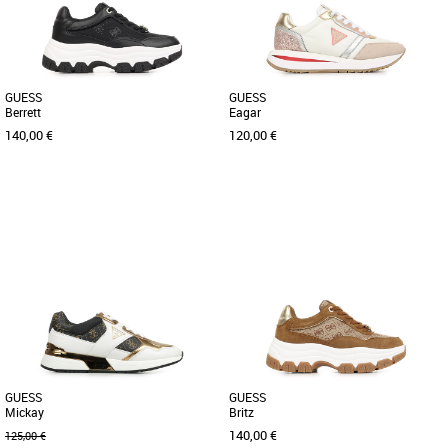
pour sublimer vos tenues [...]
pour accompagner vos moments [...]
GUESS
GUESS
Berrett
Eagar
140,00 €
120,00 €
37
38
39
40
36
37
38
39
40
Chaussures guess
Chaussures guess
Apportez une touche d'élégance
Les baskets Guess Eagar incarnent
sportive à votre garde-robe avec les
l'alliance parfaite entre style moderne et
baskets Guess Berrett, spécialement [...]
confort au quotidien. Conçues [...]
GUESS
GUESS
Mickay
Britz
140,00 €
125,00 €