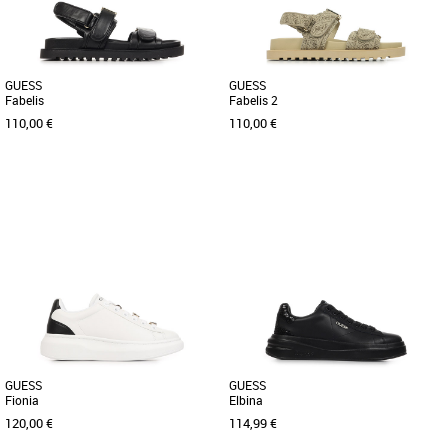
GUESS
GUESS
Fabelis
Fabelis 2
110,00 €
110,00 €
36
38
40
37
Chaussures guess
Chaussures guess
Découvrez les sandales Guess Fabelis,
Il y a du nouveau chez Guess avec cette
idéales pour accompagner vos tenues
sandale Fabelis marron dont le
printanières et estivales [...]
caractère testé et approuvé [...]
GUESS
GUESS
Fionia
Elbina
120,00 €
114,99 €