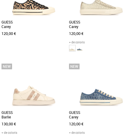
GUESS
GUESS
Carey
Carey
120,00 €
120,00 €
+ de coloris
36
38
39
40
36
37
38
39
40
Chaussures guess
Chaussures guess
Découvrez les baskets Guess Carey, une
Découvrez les baskets Guess Carey, un
alliance parfaite entre style audacieux
modèle tendance et élégant
et confort optimal pour [...]
spécialement conçu pour les femmes
[...]
GUESS
GUESS
Barlie
Carey
130,00 €
120,00 €
+ de coloris
+ de coloris