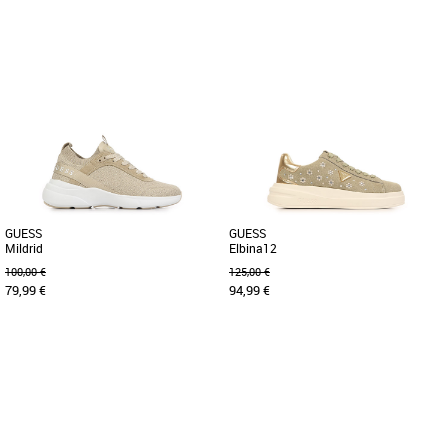
36
37
Chaussures guess
Chaussures guess
Les chaussures Guess Moxea pour
Claquettes de la marque GUESS
femmes incarnent l'élégance
confortable pour marcher grâce à la
sophistiquée avec une touche de
semelle intérieure confortable. [...]
glamour. [...]
GUESS
GUESS
Mildrid
Elbina12
100,00 €
125,00 €
79,99 €
94,99 €
39
36
39
40
Chaussures guess
Chaussures guess
Apportez une touche d'éclat à votre
Découvrez la basket Guess Elbina12, un
look estival avec les baskets Guess
modèle alliant élégance et confort pour
Mildrid. Conçues pour les [...]
compléter votre garde-robe [...]