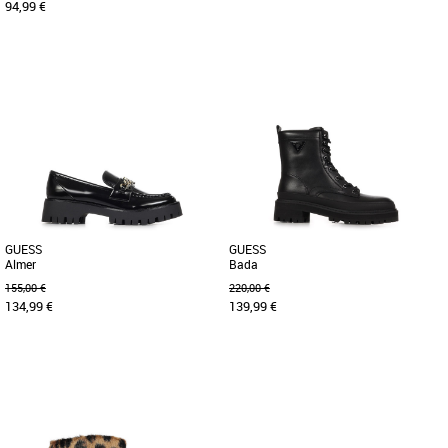
94,99 €
36
37
36
40
Chaussures guess
Chaussures guess
Découvrez les baskets Guess Mickay,
Découvrez les baskets Guess Britz, une
l'alliance parfaite entre style
alliance parfaite entre style et confort
contemporain et confort optimal. [...]
pour la saison Printemps-Été [...]
GUESS
GUESS
Almer
Bada
155,00 €
220,00 €
134,99 €
139,99 €
36
37
38
39
40
36
37
38
39
40
Chaussures guess
Chaussures guess
Découvrez le mocassin Guess Almer, un
Découvrez les boots Guess Bada, un
modèle élégant et polyvalent conçu
incontournable pour la saison Automne