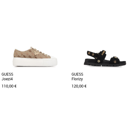
38
40
41
36
37
38
39
40
Chaussures guess
Chaussures guess
Découvrez les baskets Guess Fionia,
Découvrez les baskets Guess Elbina, un
une alliance parfaite entre style et
incontournable. Conçues pour allier
confort pour la saison printemps-été [...]
style et confort, ces [...]
GUESS
GUESS
Joezi4
Florizy
110,00 €
120,00 €
41
37
Chaussures guess
Chaussures guess
Découvrez les baskets Guess Joezi4, un
Découvrez les sandales Guess Florizy,
modèle élégant et fonctionnel pensé
un modèle élégant et pratique conçu
pour les femmes actives [...]
spécialement pour les [...]