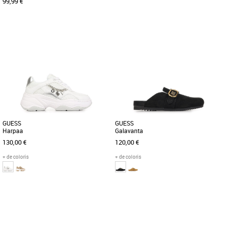
99,99 €
37
38
39
36
37
39
40
Chaussures guess
Chaussures guess
Découvrez les baskets Guess Berrett2,
Découvrez les baskets Guess Harpaa,
une alliance parfaite de style et de
un modèle alliant style et confort,
confort pour la saison automnale [...]
parfaites pour compléter votre [...]
GUESS
GUESS
Harpaa
Galavanta
130,00 €
120,00 €
+ de coloris
+ de coloris
38
37
Chaussures guess
Chaussures guess
Découvrez les baskets Guess Harpaa,
Découvrez les chaussons Guess
un modèle alliant élégance et confort
Galavanta, alliant élégance et confort