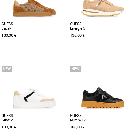
GUESS
GUESS
Jacek
Energie 5
130,00 €
130,00 €
36
37
38
39
40
36
37
38
39
40
Chaussures guess
Chaussures guess
Découvrez les baskets Guess Jacek, un
Apportez une touche d'élégance
modèle incontournable de la collection
décontractée à votre garde-robe
printemps-été 2026 dédié [...]
printanière et estivale avec les [...]
GUESS
GUESS
Gilax 2
Miram 17
130,00 €
180,00 €