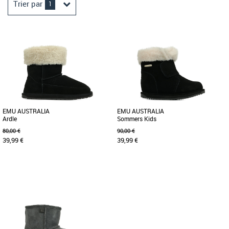
Trier par
1
EMU AUSTRALIA
EMU AUSTRALIA
Ardle
Sommers Kids
80,00 €
90,00 €
39,99 €
39,99 €
29
27
Chaussures emu australia
Chaussures emu australia
La botte de mi-montante Ardle pour
La Sommers Kids est la botte d'hiver
enfant est un modèle à la mode qui se
parfaite pour garder vos enfants au
met et se retire facilement. [...]
chaud et au sec cette saison. [...]