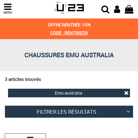
Trier par
MENU
Derniers arrivages
OFFRE RENTRÉE -15%
Prix croissant
CODE : RENTREE26
Prix décroissant
CHAUSSURES EMU AUSTRALIA
Meilleures remises
3 articles trouvés
Emu-australia
FILTRER LES RÉSULTATS