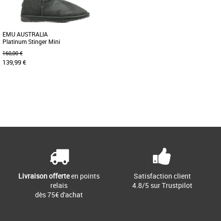
EMU AUSTRALIA
Platinum Stinger Mini
160,00 €
139,99 €
40
Page
1
/ 1
Chaussures emu australia
Ces bottines de la célèbre marque Emu
Australia sont devenues des
incontournables, que ce soit pour [...]
Livraison offerte
en points
Satisfaction client
relais
4.8/5 sur Trustpilot
dès 75€ d'achat