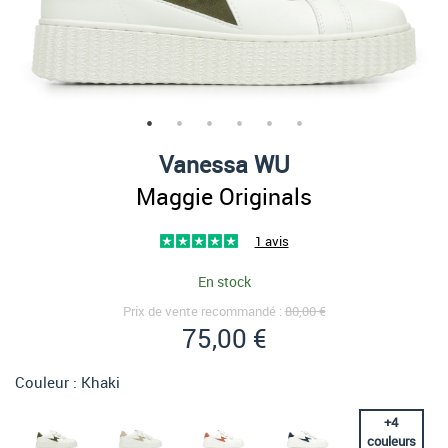
Vanessa WU
Maggie Originals
1 avis
En stock
Prix de vente recommandé :
80,00 €
75,00 €
Couleur :
Khaki
+
4
couleurs