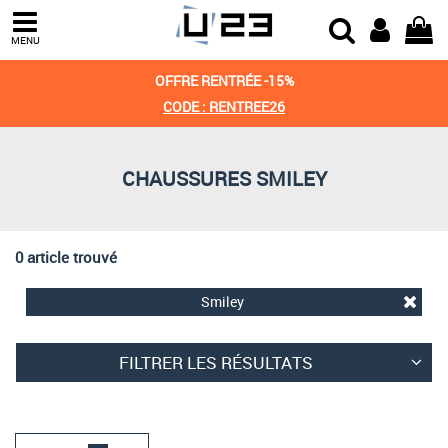
Trier par
MENU
Derniers arrivages
OFFRE RENTRÉE -15%
Prix croissant
CODE : RENTREE26
Prix décroissant
CHAUSSURES SMILEY
Meilleures remises
0 article trouvé
Smiley
FILTRER LES RÉSULTATS