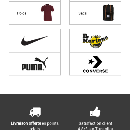
Polos
Sacs
Page
1
/ 0
Livraison offerte
en points
Satisfaction client
relais
4.8/5 sur Trustpilot