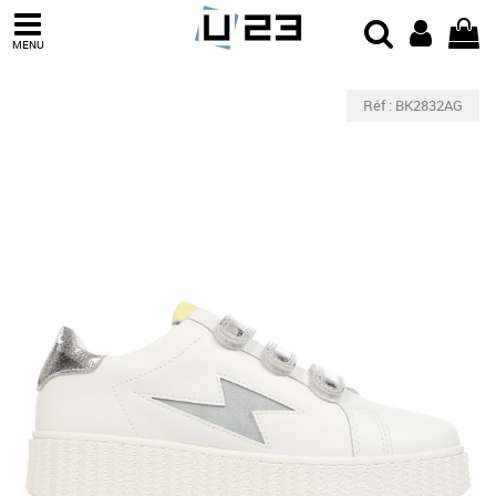
MENU
Réf : BK2832AG