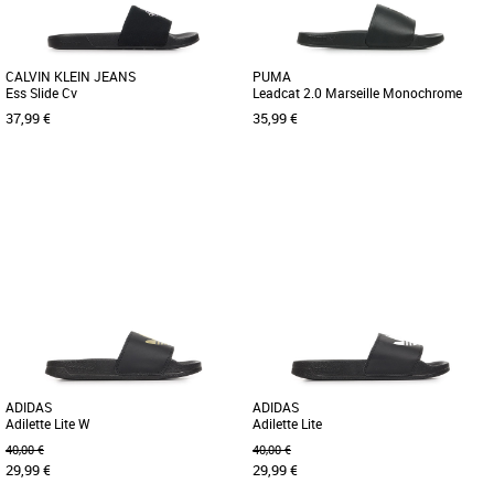
CALVIN KLEIN JEANS
PUMA
Ess Slide Cv
Leadcat 2.0 Marseille Monochrome
37,99 €
35,99 €
38
37
38
39
40.5
43
46
Claquettes femme
Claquettes femme
Les claquettes Calvin Klein Jeans Ess
Faites savoir au monde entier que vous
Slide Cv allient confort et style avec un
êtes fan de Marseille de bout en bout
design épuré et moderne. [...]
avec ces claquettes remarquables. [...]
ADIDAS
ADIDAS
Adilette Lite W
Adilette Lite
40,00 €
40,00 €
29,99 €
29,99 €