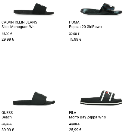
CALVIN KLEIN JEANS
PUMA
Slide Monogram Wn
Popcat 20 GirlPower
45,00 €
32,00 €
29,99 €
15,99 €
37
39
35.5
Claquettes femme
Claquettes femme
La tige de ces claquettes contient 60 %
La Popcat 20 est une claquette
de coton recyclé par retraitement de
tendance qui est plus confortable que
matériaux en coton existants. - [...]
jamais : elle offre le mélange [...]
GUESS
FILA
Beach
Morro Bay Zeppa Wn's
50,00 €
40,00 €
39,99 €
25,99 €