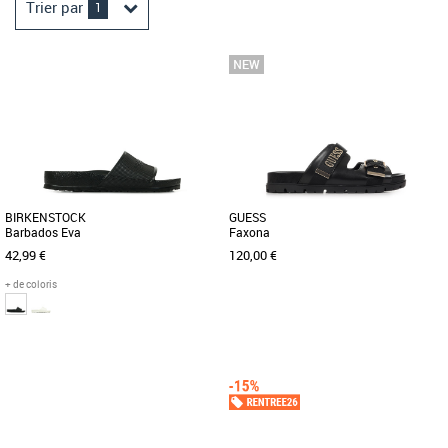
Trier par
1
BIRKENSTOCK
GUESS
Barbados Eva
Faxona
42,99 €
120,00 €
+ de coloris
36
38
36
37
38
39
40
Claquettes femme
Claquettes femme
Le modèle Barbados de BIRKENSTOCK
Découvrez les claquettes Guess
est une mule sportive à motif
Faxona, l'alliance parfaite entre style
hexagonal et logo imprimé. Idéal [...]
moderne et confort optimal pour [...]