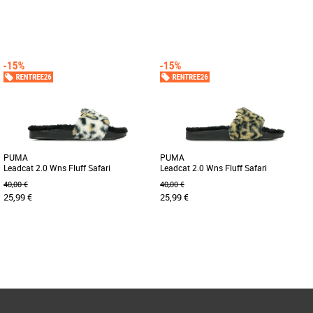
36
37
38
39
40
37
38
39
Claquettes femme
Claquettes femme
Plus produit : - Claquettes en tissu
Les claquettes Fila Morro Bay incarnent
synthétique. - Bande unique. - Logo
le confort décontracté avec une touche
triangle devant.
d'élégance sportive. [...]
PUMA
PUMA
Leadcat 2.0 Wns Fluff Safari
Leadcat 2.0 Wns Fluff Safari
40,00 €
40,00 €
25,99 €
25,99 €
37
39
40.5
38
40.5
Page
1
/ 1
Claquettes femme
Claquettes femme
Laissez vos chaussures parler pour
Laissez vos chaussures parler pour
vous avec ces mules uniques en leur
vous avec ces mules uniques en leur
genre. La fourrure synthétique [...]
genre. La fourrure synthétique [...]