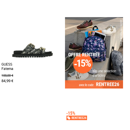
37
38
37
38
Claquettes femme
Claquettes femme
Découvrez les adidas Adilette Lite W,
Découvrez les adidas Adilette Lite, des
des claquettes alliant style et confort
claquettes conçues pour allier confort
pour la saison Automne-Hiver [...]
et style au quotidien. [...]
GUESS
Fatema
100,00 €
84,99 €
37
38
Claquettes femme
Claquettes de la marque GUESS
confortable pour marcher grâce à la
semelle intérieure confortable. [...]