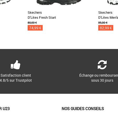
Skechers
Skechers
D'Lites Fresh Start
D'Lites Men'
80,00 €
85,00 €
74,99 €
82,99 €
Satisfaction client
Échange ou rembourse
4.8/5 sur Trustpilot
sous 30 jours
R U23
NOS GUIDES CONSEILS