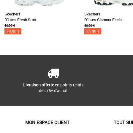
Skechers
Skechers
D'Lites Fresh Start
D'Lites Glamour Feels
80,00 €
80,00 €
74,99 €
74,99 €
Livraison offerte
en points relais
dès 75€ d'achat
MON ESPACE CLIENT
TOUT SU