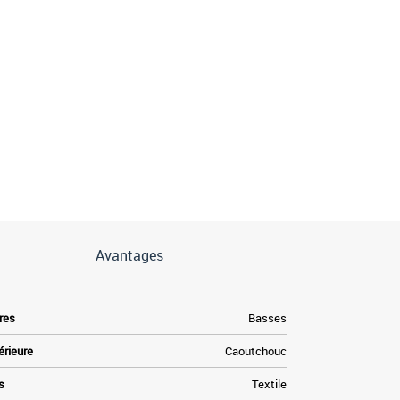
Avantages
res
Basses
érieure
Caoutchouc
s
Textile