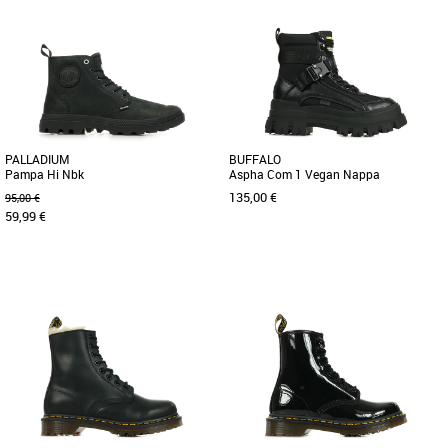
36
37
38
39
40
37
39
Boots femme
Boots femme
Découvrez les Dr. Martens 1460 Vonda,
Restez au chaud tout au long de la
une paire de boots iconiques conçues
saison avec la Skechers On-the-GO
pour allier style et confort. [...]
Glacial Ultra - Woodlands. Cette [...]
PALLADIUM
BUFFALO
Pampa Hi Nbk
Aspha Com 1 Vegan Nappa
135,00 €
95,00 €
59,99 €
37
38
41
37
Boots femme
Boots femme
En été, les plus belles aventures ont un
Les bottines hautes Aspha Com1
goût d’imprévu. C’est pourquoi vos
adoucissent les rockeuses dures à
chaussures doivent [...]
cuire. La semelle extérieure massive [...]