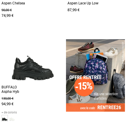
Aspen Chelsea
Aspen Lace Up Low
87,99 €
90,00 €
74,99 €
36
37
38
39
40
37
38
39
40
Boots femme
Boots femme
Découvrez les Buffalo Aspen Chelsea,
Découvrez les Buffalo Aspen Cls, une
une paire de boots féminines qui allie
paire de boots élégantes et
élégance et confort. [...]
confortables pensées pour les femmes
[...]
BUFFALO
Aspha Hyb
130,00 €
94,99 €
+ de coloris
36
37
38
39
40