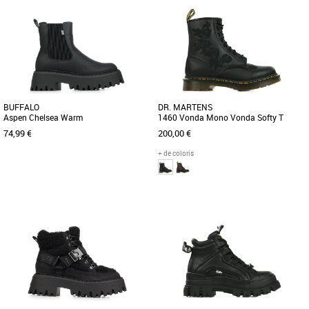
Boots femme
Boots femme
Déclinée en toile, cette versio de la
Les temps changent, les saisons
célèbre Pampa, à la fois sobre, racée et
passent, les tendances évoluent... et la
dynamique, est à [...]
version Baggy de l'incontournable [...]
BUFFALO
DR. MARTENS
Aspen Chelsea Warm
1460 Vonda Mono Vonda Softy T
74,99 €
200,00 €
+ de coloris
36
37
38
39
40
41
36
37
Boots femme
Boots femme
La Buffalo Aspen Chelsea revisite la
Les 1460 sont les premières boots à
classique bottine Chelsea avec une
avoir été créées par Dr. Martens, mais si
touche moderne et robuste. Dotée [...]
cette paire reste [...]