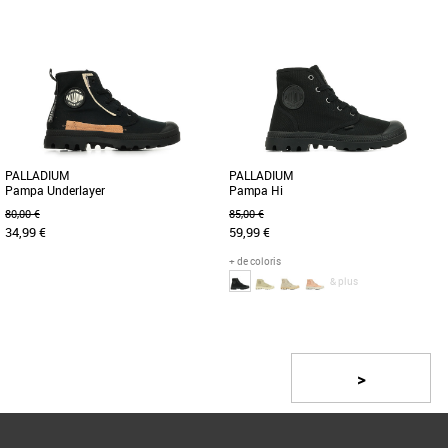
37
39
36
37
38
39
Boots femme
Boots femme
Découvrez les boots Marco Tozzi
Les bottines légères Greyfield pour
22641345098, l'alliance parfaite entre
femme sont fabriquées en tissu
style, confort et praticité [...]
ReBOTL™ contenant au moins 50 [...]
PALLADIUM
PALLADIUM
Pampa Underlayer
Pampa Hi
80,00 €
85,00 €
34,99 €
59,99 €
+ de coloris
& plus
36
37
37.5
36
37
38
39
40
Page
1
/ 2
Boots femme
Boots femme
La Nouvelle PAMPA UNDERLAYER
Modèle emblématique de Palladium
fusionne le style intemporel des PAMPA
Boots, la Pampa Hi, légère et
>
avec une touche moderne et estivale [...]
confortable grâce à sa tige en toile [...]