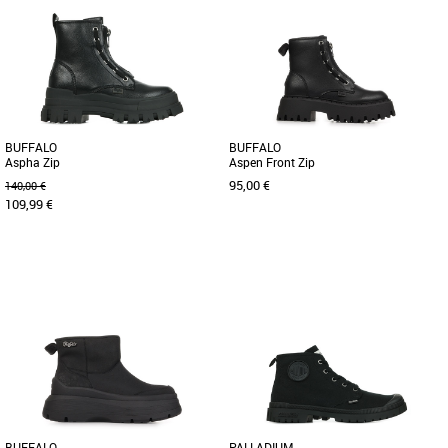
Boots femme
Les sneakers Aspha Hyb sont les
dernières nouveautés de la marque
Buffalo. La haute semelle
profondément [...]
BUFFALO
BUFFALO
Aspha Zip
Aspen Front Zip
95,00 €
140,00 €
109,99 €
37
38
37
38
39
40
41
Boots femme
Boots femme
Les audacieuses bottines hautes Aspha
Découvrez les bottes Buffalo Aspen
Zip aux pieds peuvent sûrement
Front Zip, un incontournable pour la
s'apparenter à une déclaration [...]
saison Automne-Hiver 2025. Conçues
[...]
BUFFALO
PALLADIUM