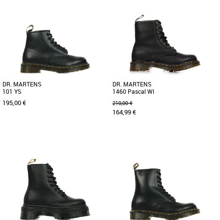
37
39
36
37
38
39
40
Boots femme
Boots femme
Fierté et audace sont des piliers de
Découvrez les boots Guess Bada, un
l’état d’esprit Palladium. Pierre
incontournable pour la saison Automne
angulaire de la collection [...]
Hiver 2025. Conçues pour [...]
DR. MARTENS
DR. MARTENS
101 YS
1460 Pascal Wl
195,00 €
210,00 €
164,99 €
37
39
40
37
38
39
40
Boots femme
Boots femme
Ces bottines ont deux œillets de moins
Découvrez les Dr. Martens 1460 Pascal
que les emblématiques 1460, mais n'en
Wl, des boots emblématiques qui allient
restent pas moins fidèles [...]
style, confort et durabilité. [...]