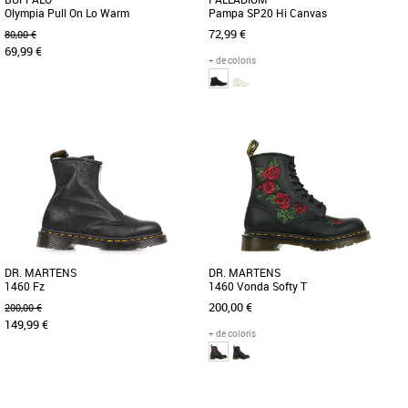
Olympia Pull On Lo Warm
Pampa SP20 Hi Canvas
72,99 €
80,00 €
69,99 €
+ de coloris
36
37
38
39
40
41
37
38
44
Boots femme
Boots femme
Les Buffalo Olympia Pull On Lo Warm
Cette nouvelle Pampa mi-haute est
sont des boots féminines
posée sur une version affinée de la
incontournables pour la saison
semelle crantée classique Palladium [...]
Automne [...]
DR. MARTENS
DR. MARTENS
1460 Fz
1460 Vonda Softy T
200,00 €
200,00 €
149,99 €
+ de coloris
36
37
38
39
40
41
36
37
38
39