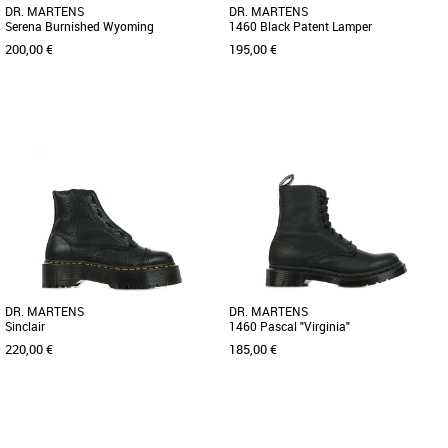
DR. MARTENS
DR. MARTENS
Serena Burnished Wyoming
1460 Black Patent Lamper
200,00 €
195,00 €
36
37
38
40
36
37
38
39
40
Boots femme
Boots femme
Dr Martens vous propose la bottine
La 1460 est un modèle intemporel de la
"Serena", l'essayer c'est l'adopter!!!
marque du docteur Klaus Maertens. Il
Nouveauté de la marque, c'est [...]
créa cette première [...]
DR. MARTENS
DR. MARTENS
Sinclair
1460 Pascal "Virginia"
220,00 €
185,00 €