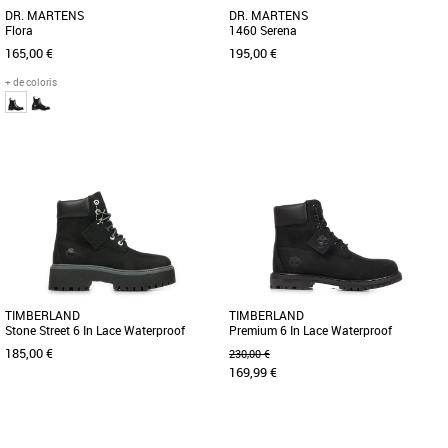
DR. MARTENS
DR. MARTENS
Flora
1460 Serena
165,00 €
195,00 €
+ de coloris
37
36
37
38
39
40
41
Boots femme
Boots femme
Découvrez les boots Dr. Martens Flora,
Préparez-vous à affronter l’hiver : La
l’accessoire incontournable de la
version adaptée pour l’hiver des bottes
saison Automne Hiver 2025 [...]
classiques à 8 [...]
TIMBERLAND
TIMBERLAND
Stone Street 6 In Lace Waterproof
Premium 6 In Lace Waterproof
Boot
185,00 €
230,00 €
169,99 €