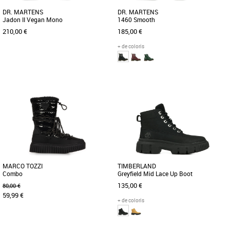
DR. MARTENS
DR. MARTENS
Jadon II Vegan Mono
1460 Smooth
210,00 €
185,00 €
+ de coloris
36
37
39
36
37
38
39
40
44
Boots femme
Boots femme
Les Jadon sont une version revisitée
Les 1460 sont les bottes Dr. Martens
des boots d’origine, les 1460, dont elles
originales. Leur ADN caractéristique
ont gardé les principaux [...]
ressemble à cela : 8 œillets, [...]
MARCO TOZZI
TIMBERLAND
Combo
Greyfield Mid Lace Up Boot
135,00 €
80,00 €
59,99 €
+ de coloris