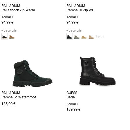
PALLADIUM
PALLADIUM
Pallashock Zip Warm
Pampa Hi Zip WL
120,00 €
120,00 €
94,99 €
94,99 €
+ de coloris
+ de coloris
& plus
37
38
37
38
39
41
Boots femme
Boots femme
Ce n’est pas parce que les températures
Ces chaussures sont idéales pour
baissent que votre style doit en pâtir.
passer un hiver confortable et au sec.
Les PALLASHOCK [...]
Le Toe cap en caoutchouc et [...]
PALLADIUM
GUESS
Pampa Sc Waterproof
Bada
135,00 €
220,00 €
139,99 €