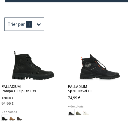
Trier par
1
PALLADIUM
PALLADIUM
Pampa Hi Zip Lth Ess
Sp20 Travel Hi
74,99 €
120,00 €
94,99 €
+ de coloris
+ de coloris
36
37
38
39
40
41
42
43
45
37
38
39
40
41
42
43
44
45
46