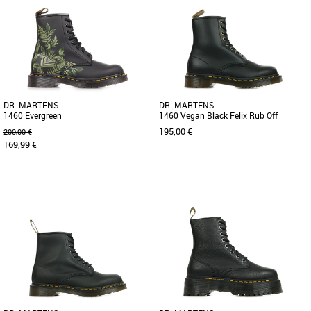
Boots femme
Boots femme
Les Dr. Martens 1460 Fz incarnent
Les 1460 sont les toutes premières
l'alliance parfaite entre style urbain et
bottes Dr. Martens : cette version reste
confort optimisé pour la [...]
fidèle à l’original [...]
DR. MARTENS
DR. MARTENS
1460 Evergreen
1460 Vegan Black Felix Rub Off
195,00 €
200,00 €
169,99 €
36
37
38
39
40
36
37
38
39
Boots femme
Boots femme
Découvrez les Dr. Martens 1460
Les chaussures 1460 à 8 œillets ont été
Evergreen, des boots féminines alliant
revisitées pour vous accompagner en
style audacieux et confort optimal [...]
toutes saisons. C'est [...]