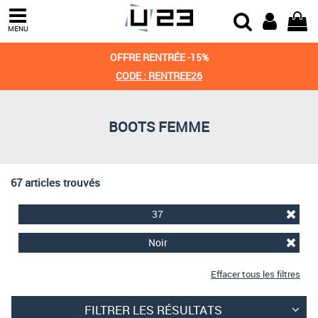
Trier par
MENU
Derniers arrivages
OFFRE RENTRÉE -15%
Prix croissant
CODE : RENTREE26
Prix décroissant
BOOTS FEMME
Meilleures remises
67 articles trouvés
37
Noir
Effacer tous les filtres
FILTRER LES RÉSULTATS