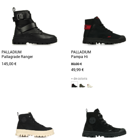
37
39
36
37
38
39
Boots femme
Boots femme
Adoptez le style emblématique de la 6-
Découvrez la 6-inch Boot imperméable
Inch Boot imperméable Stone Street. Ce
Timberland Premium pour femme,
modèle est doté d'une [...]
confectionnée en cuir Premium [...]
PALLADIUM
PALLADIUM
Pallagrade Ranger
Pampa Hi
145,00 €
80,00 €
49,99 €
+ de coloris
37
38
39
40
41
37
42
Boots femme
Boots femme
PALLAGRADE CHELSEA LEATHER –
PAMPA HI DARE II – Audace et héritage
Élégance et robustesse Cette Chelsea
Réinterprétation audacieuse du modèle
raffinée allie le confort du [...]
emblématique, la [...]