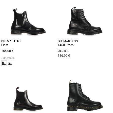
37
39
40
41
36
37
38
39
40
41
Boots femme
Boots femme
Dr Martens a revisité la semelle
Les 1460 Pascal sont fidèles à l’histoire
commando résistante et le style
et à l’esprit rebelle de nos boots
militaire des bottes Jungle. Résultat [...]
classiques à 8 œillets [...]
DR. MARTENS
DR. MARTENS
Flora
1460 Croco
165,00 €
200,00 €
139,99 €
+ de coloris
37
39
40
37
38
39
Boots femme
Boots femme
Découvrez les boots Dr. Martens Flora,
Découvrez les Dr. Martens 1460 Croco,
un incontournable de la mode féminine
une paire de boots incontournable pour
pour l'automne et l'hiver. [...]
toute garde-robe féminine. [...]