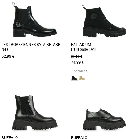
Boots femme
Boots femme
L’originale de Palladium depuis 1947.
La SP20 Travel Hi réinterprète la
L’iconique Pampa Hi en cuir classique
populaire Pampa Travel Lite en
et souple, munie d’une [...]
l’associant à la semelle extérieure [...]
LES TROPÉZIENNES BY M.BELARBI
PALLADIUM
Nea
Pallabase Twill
52,99 €
90,00 €
74,99 €
+ de coloris
36
37
38
39
40
41
36
37
38
39
40
41
Boots femme
Boots femme
Pour cet hiver, optez pour le boots de
La chaussure Pallabase Twill fait
pluie NEA en PVC noir et munies d'un
passer l'iconique Pampa au niveau
élastique noir doré.
supérieur. Une chaussure féminine [...]
BUFFALO
BUFFALO