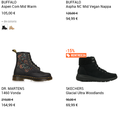
BUFFALO
BUFFALO
Aspen Com Mid Warm
Aspha NC Mid Vegan Nappa
105,00 €
120,00 €
94,99 €
+ de coloris
36
37
37
40
Boots femme
Boots femme
Découvrez les Buffalo Aspen Com Mid
Avec les Aspha NC MID, vous optez
Warm, la paire de boots
pour des bottines de la classe
incontournables pour cet automne-
supérieure. Elles ont été conçues [...]
hiver. [...]
DR. MARTENS
SKECHERS
1460 Vonda
Glacial Ultra Woodlands
210,00 €
90,00 €
164,99 €
69,99 €