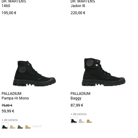
DR. MARTENS
DR. MARTENS
1460
Jadon III
195,00 €
220,00 €
36
37
38
40
41
42
43
44
46
36
37
38
39
40
Boots femme
Boots femme
Au cours des dernières années, ces
Évolution à plein volume de la
bottes et chaussures sont devenues
silhouette originale, les boots Jadon
des favoris. Fabriquées dans [...]
sont de retour et plus impactantes [...]
PALLADIUM
PALLADIUM
Pampa Hi Mono
Baggy
87,99 €
75,00 €
59,99 €
+ de coloris
+ de coloris
& plus
36
37
38
39
42
36
37
38
39