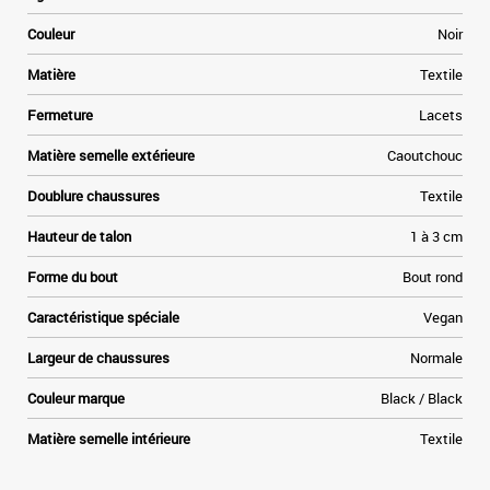
,
e
Couleur
Noir
u
s
Matière
Textile
n
Fermeture
Lacets
.
r
Matière semelle extérieure
Caoutchouc
x
Doublure chaussures
Textile
Hauteur de talon
1 à 3 cm
Forme du bout
Bout rond
Caractéristique spéciale
Vegan
Largeur de chaussures
Normale
Couleur marque
Black / Black
Matière semelle intérieure
Textile