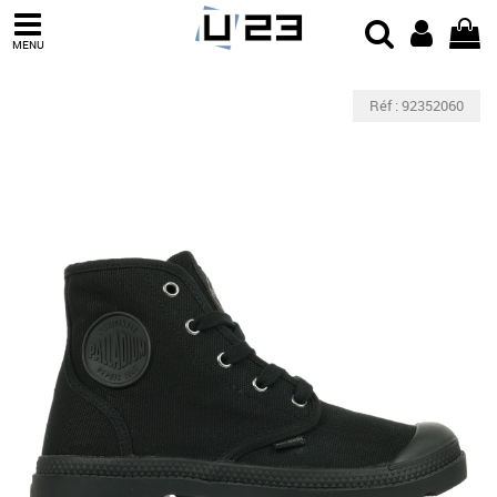
MENU
Réf : 92352060