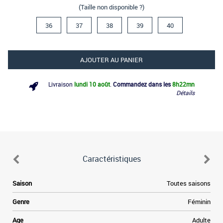
(Taille non disponible ?)
36
37
38
39
40
AJOUTER AU PANIER
Livraison
lundi 10 août
.
Commandez dans les
8h
22mn
Détails
Caractéristiques
a
Saison
Toutes saisons
é
s
Genre
Féminin
a
e
Age
Adulte