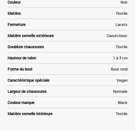
e
Couleur
Noir
u
s
Matière
Textile
n
Fermeture
Lacets
.
r
Matière semelle extérieure
Caoutchouc
x
Doublure chaussures
Textile
Hauteur de talon
1 à 3 cm
Forme du bout
Bout rond
Caractéristique spéciale
Vegan
Largeur de chaussures
Normale
Couleur marque
Black
Matière semelle intérieure
Textile