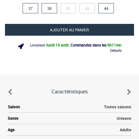
37
38
41
42
44
AJOUTER AU PANIER
Livraison
lundi 10 août
.
Commandez dans les
6h
11mn
Détails
Caractéristiques
a
Saison
Toutes saisons
é
s
Genre
Unisexe
a
e
Age
Adulte
,