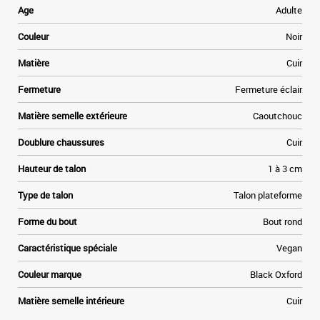
t
Age
Adulte
e
à
Couleur
Noir
e
r
Matière
Cuir
.
Fermeture
Fermeture éclair
s
t
Matière semelle extérieure
Caoutchouc
t
Doublure chaussures
Cuir
Hauteur de talon
1 à 3 cm
Type de talon
Talon plateforme
Forme du bout
Bout rond
Caractéristique spéciale
Vegan
Couleur marque
Black Oxford
Matière semelle intérieure
Cuir