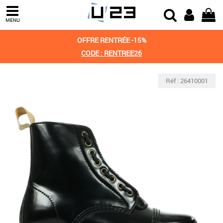
MENU
OFFRE RENTRÉE -15%
CODE : RENTREE26
Réf : 26410001