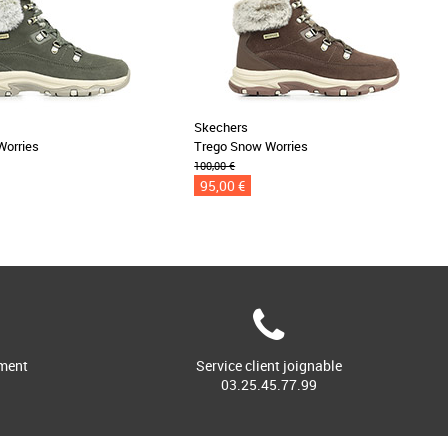
Skechers
Worries
Trego Snow Worries
100,00 €
95,00 €
ment
Service client joignable
03.25.45.77.99