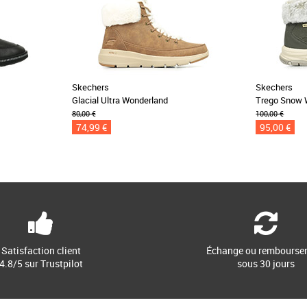
Skechers
Skechers
Glacial Ultra Wonderland
Trego Snow 
80,00 €
100,00 €
74,99 €
95,00 €
Satisfaction client
Échange ou rembourse
4.8/5 sur Trustpilot
sous 30 jours