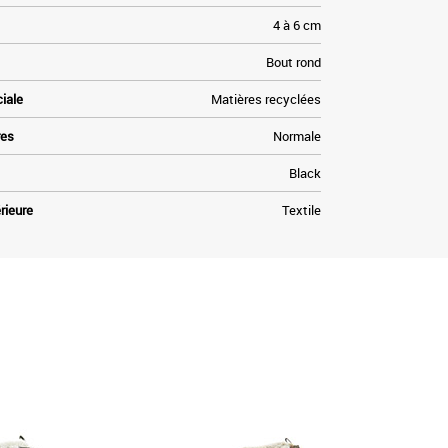
4 à 6 cm
Bout rond
ciale
Matières recyclées
res
Normale
Black
rieure
Textile