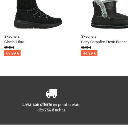
Skechers
Skechers
Glacial Ultra
Cozy Campfire Fresh Breeze
95,00 €
60,00 €
69,99 €
44,99 €
Livraison offerte
en points relais
dès 75€ d'achat