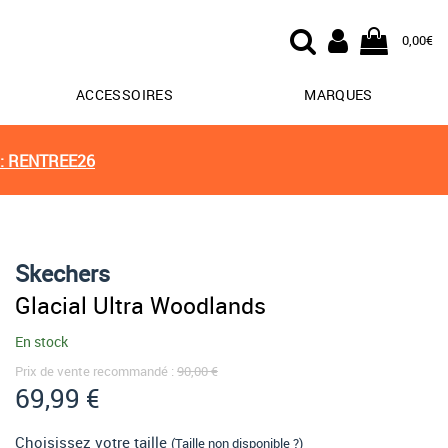
0,00€
ACCESSOIRES
MARQUES
: RENTREE26
Skechers
Glacial Ultra Woodlands
En stock
Prix de vente recommandé :
90,00 €
69,99 €
Choisissez votre taille
(Taille non disponible ?)