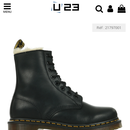
MENU
Réf : 21797001