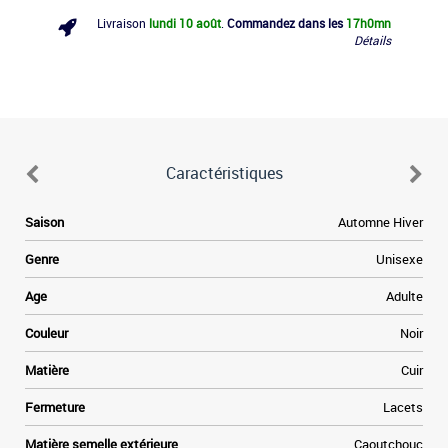
Livraison
lundi 10 août
.
Commandez dans les
17h
0mn
Détails
Caractéristiques
e
Saison
Automne Hiver
n
l
e
Genre
Unisexe
.
t
Age
Adulte
e
à
Couleur
Noir
e
r
Matière
Cuir
.
Fermeture
Lacets
s
t
Matière semelle extérieure
Caoutchouc
t