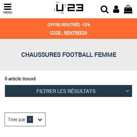
Trier par
MENU
Derniers arrivages
OFFRE RENTRÉE -15%
Prix croissant
CODE : RENTREE26
Prix décroissant
CHAUSSURES FOOTBALL FEMME
Meilleures remises
0 article trouvé
FILTRER LES RÉSULTATS
Trier par
1