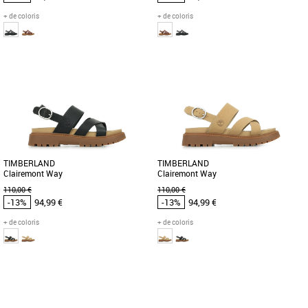
+ de coloris
+ de coloris
37
38
39
41
Timberland pas cher et Promos
Timberland pas cher et Promos
Timberland
Timberland
Relevez tous les défis avec les sandales
Relevez tous les défis avec les sandales
Clairemont Way Fisherman, un modèle
Clairemont Way Fisherman, un modèle
pratique et paré pour [...]
pratique et paré pour [...]
TIMBERLAND
TIMBERLAND
Clairemont Way
Clairemont Way
110,00 €
110,00 €
-13%
94,99 €
-13%
94,99 €
+ de coloris
+ de coloris
36
37
38
38
40
Timberland pas cher et Promos
Timberland pas cher et Promos
Timberland
Timberland
Cette sandale Clairemont Way pour
Cette sandale Clairemont Way pour
femme vous offre un confort optimal les
femme vous offre un confort optimal les