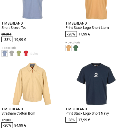
de la collection Printemps [...]
profond, conçu pour les hommes [...]
TIMBERLAND
TIMBERLAND
Short Sleeve Tee
Print Stack Logo Short Ltbrn
-28%
17,99 €
30,00 €
-33%
19,99 €
+ de coloris
+ de coloris
& plus
M
XL
S
M
Timberland pas cher et Promos
Timberland pas cher et Promos
Timberland
Timberland
Le Timberland Short Sleeve Tee est un
Le T-shirt Timberland Print Stack Logo
incontournable de la collection
Short Ltbrn est l'essentiel parfait pour
printemps-été 2026, conçu pour [...]
enrichir votre garde-robe [...]
TIMBERLAND
TIMBERLAND
Stratham Cotton Bom
Print Stack Logo Short Navy
-28%
17,99 €
120,00 €
-20%
94,99 €