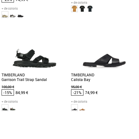
+ de coloris
+ de coloris
41
42
43
44
45
S
M
Timberland pas cher et Promos
Timberland pas cher et Promos
Timberland
Timberland
Découvrez les Timberland Motion
Ce t-shirt 100 % coton est orné d'un
Access, des baskets masculines alliant
grand logo Timberland® sur le devant.
confort, style et fonctionnalité [...]
Le tee-shirt Timberland [...]
TIMBERLAND
TIMBERLAND
Garrison Trail Strap Sandal
Calista Bay
100,00 €
95,00 €
-15%
84,99 €
-21%
74,99 €
+ de coloris
+ de coloris
40
41.5
36
37
38
39
Timberland pas cher et Promos
Timberland pas cher et Promos
Timberland
Timberland
Cette sandale pour homme est
Découvrez les sandales Timberland