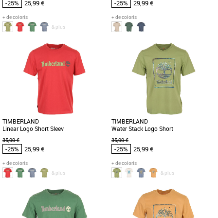
-25%
25,99 €
-25%
29,99 €
+ de coloris
+ de coloris
& plus
S
M
L
XL
S
M
Timberland pas cher et Promos
Timberland pas cher et Promos
Timberland
Timberland
Le Timberland Linear Logo Short Sleeve
Le T-shirt Timberland Rugged Active
est un t-shirt incontournable pour les
Gear Back allie confort et style pour les
hommes à la recherche [...]
hommes adultes à la recherche [...]
TIMBERLAND
TIMBERLAND
Linear Logo Short Sleev
Water Stack Logo Short
35,00 €
35,00 €
-25%
25,99 €
-25%
25,99 €
+ de coloris
+ de coloris
& plus
& plus
S
M
L
S
M
L
Timberland pas cher et Promos
Timberland pas cher et Promos
Timberland
Timberland
Le Timberland Linear Logo Short Sleeve
Découvrez le Timberland Water Stack