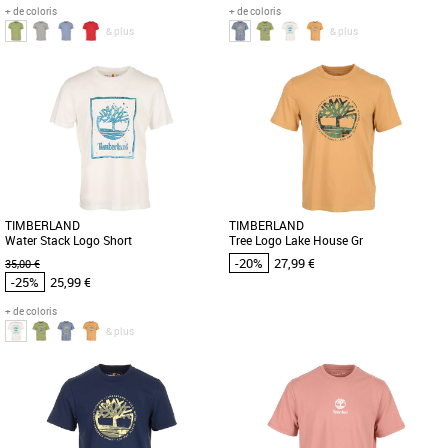
+ de coloris
+ de coloris
& plus
& plus
M
L
S
M
L
Timberland pas cher et Promos
Timberland pas cher et Promos
Timberland
Timberland
Le Timberland Short Sleeve Tee est un t-
Le Timberland Water Stack Logo Short
shirt indispensable pour la saison
est un t-shirt incontournable pour la
Printemps-Été 2026. Conçu [...]
saison printemps-été 2026. [...]
TIMBERLAND
TIMBERLAND
Water Stack Logo Short
Tree Logo Lake House Gr
-20%
27,99 €
35,00 €
-25%
25,99 €
+ de coloris
& plus
S
M
L
S
M
Timberland pas cher et Promos
Timberland pas cher et Promos
Timberland
Timberland
Le T-shirt Timberland Water Stack Logo
Découvrez le T-shirt Timberland Tree
Short est un incontournable pour la
Logo Lake House Gr, un essentiel