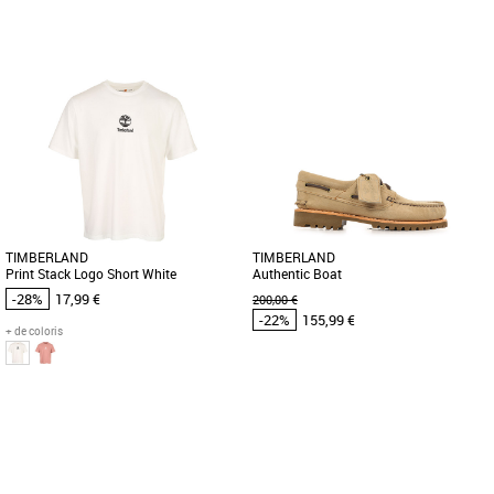
XL
S
M
Timberland pas cher et Promos
Timberland pas cher et Promos
Timberland
Timberland
Découvrez la veste Timberland
Le Timberland Print Stack Logo Short
Stratham Cotton Bom, une pièce
Navy est un t-shirt pour homme, idéal
essentielle pour la saison printanière
pour la saison printemps-été. [...]
[...]
TIMBERLAND
TIMBERLAND
Print Stack Logo Short White
Authentic Boat
-28%
17,99 €
200,00 €
-22%
155,99 €
+ de coloris
M
41
42
43
44
45
Timberland pas cher et Promos
Timberland pas cher et Promos
Timberland
Timberland
Le T-shirt Timberland Print Stack Logo
Découvrez les Timberland Authentic
Short White est un indispensable de la
Boat, des chaussures pour homme