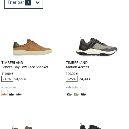
Trier par
1
TIMBERLAND
TIMBERLAND
Seneca Bay Low Lace Sneaker
Motion Access
110,00 €
100,00 €
-13%
94,99 €
-25%
74,99 €
+ de coloris
+ de coloris
40
41
41.5
43
44.5
47.5
41
42
43
44
45
46
Timberland pas cher et Promos
Timberland pas cher et Promos
Timberland
Timberland
Ces baskets pour homme en cuir offrent
Découvrez les Timberland Motion
le style d'une chaussure Oxford et
Access, des baskets alliant style
l'assise plantaire souple et [...]
moderne et confort optimal pour la [...]