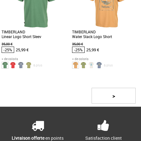
est un t-shirt moderne et confortable,
Logo Short, un t-shirt homme idéal pour
idéal pour la saison printemps-été [...]
la saison printemps-été [...]
TIMBERLAND
TIMBERLAND
Linear Logo Short Sleev
Water Stack Logo Short
35,00 €
35,00 €
-25%
25,99 €
-25%
25,99 €
+ de coloris
+ de coloris
& plus
& plus
S
M
L
S
XL
Page
1
/ 5
Timberland pas cher et Promos
Timberland pas cher et Promos
Timberland
Timberland
Le Timberland Linear Logo Short Sleeve
Le Timberland Water Stack Logo Short
>
est un t-shirt indispensable pour votre
est un t-shirt pour homme alliant
garde-robe printanière [...]
confort et style décontracté, [...]
Livraison offerte
en points
Satisfaction client