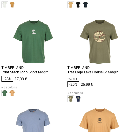
XXL
S
Timberland pas cher et Promos
Timberland pas cher et Promos
Timberland
Timberland
Ce t-shirt slim pour homme est
Ce logo arbre Timberland brodé ajoute
entièrement conçu dans du coton
une touche de couleur classique à ce t-
biologique, cultivé sans produits
shirt à manches courtes. [...]
chimiques [...]
TIMBERLAND
TIMBERLAND
Print Stack Logo Short Mdgrn
Tree Logo Lake House Gr Mdgrn
-28%
17,99 €
35,00 €
-25%
25,99 €
+ de coloris
+ de coloris
S
M
S
M
Timberland pas cher et Promos
Timberland pas cher et Promos
Timberland
Timberland
Découvrez le T-shirt Timberland Print
Découvrez le T-shirt Timberland Tree
Stack Logo Short Mdgrn, un essentiel
Logo Lake House en couleur vert