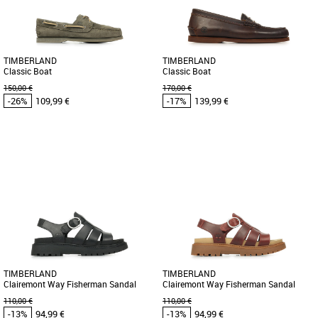
collection 2026, conçu [...]
alliant élégance et fonctionnalité. [...]
TIMBERLAND
TIMBERLAND
Classic Boat
Classic Boat
150,00 €
170,00 €
-26%
109,99 €
-17%
139,99 €
42
44
43
Timberland pas cher et Promos
Timberland pas cher et Promos
Timberland
Timberland
Cette chaussure bateau classique pour
Découvrez le Timberland Classic Boat,
homme est conçue avec un style
un mocassin alliant élégance et confort
intemporel : un modèle incontournable
pour la saison Printemps-Été [...]
[...]
TIMBERLAND
TIMBERLAND
Clairemont Way Fisherman Sandal
Clairemont Way Fisherman Sandal
110,00 €
110,00 €
-13%
94,99 €
-13%
94,99 €