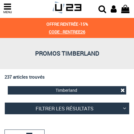
Trier par
MENU
Derniers arrivages
OFFRE RENTRÉE -15%
Prix croissant
CODE : RENTREE26
Prix décroissant
PROMOS TIMBERLAND
Meilleures remises
237 articles trouvés
Timberland
FILTRER LES RÉSULTATS