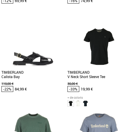
-12%
69,99 €
-16%
74,99 €
42
36
Timberland pas cher et Promos
Timberland pas cher et Promos
Timberland
Timberland
Exprimez votre style avec la basket
Version revisitée d'un modèle classique,
Mylo Bay. Ce modèle est composé de
cette sandale vous offre confort et
fibres de Lyocell Tencel dotées [...]
polyvalence tout au long [...]
TIMBERLAND
TIMBERLAND
Calista Bay
V Neck Short Sleeve Tee
110,00 €
30,00 €
-22%
84,99 €
-33%
19,99 €
+ de coloris
36
38
S
Timberland pas cher et Promos
Timberland pas cher et Promos
Timberland
Timberland
Découvrez les sandales Timberland
Ce t-shirt Dunstan River 100 % coton