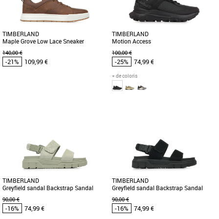
TIMBERLAND
TIMBERLAND
Maple Grove Low Lace Sneaker
Motion Access
140,00 €
100,00 €
-21%
109,99 €
-25%
74,99 €
+ de coloris
42
43
44
45
40
41
42
43
43.5
44
45
46
Timberland pas cher et Promos
Timberland pas cher et Promos
Timberland
Timberland
Découvrez les grands espaces avec la
Découvrez la Timberland Motion
basket Maple Grove pour homme dotée
Access, une basket noire au style
d'une tige en cuir Premium [...]
moderne conçue pour le printemps et
[...]
TIMBERLAND
TIMBERLAND
Greyfield sandal Backstrap Sandal
Greyfield sandal Backstrap Sandal
90,00 €
90,00 €
-16%
74,99 €
-16%
74,99 €