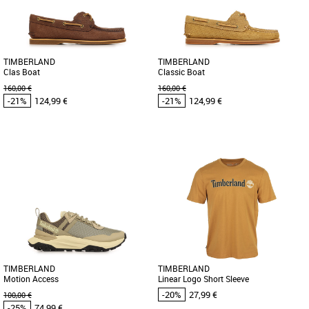
jours où vous marchez beaucoup. [...]
jours où vous marchez beaucoup. [...]
TIMBERLAND
TIMBERLAND
Clas Boat
Classic Boat
160,00 €
160,00 €
-21%
124,99 €
-21%
124,99 €
41
43
44
45
46
41
42
43
44
45
Timberland pas cher et Promos
Timberland pas cher et Promos
Timberland
Timberland
Découvrez les Timberland Clas Boat,
Découvrez les Timberland Classic Boat,
des chaussures bateaux alliant
des chaussures bateaux alliant
élégance et confort pour la saison [...]
élégance et confort pour la [...]
TIMBERLAND
TIMBERLAND
Motion Access
Linear Logo Short Sleeve
-20%
27,99 €
100,00 €
-25%
74,99 €