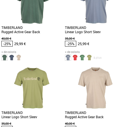
Calista Bay, un modèle alliant élégance
pour homme vous aidera à créer un
et confort pour la saison [...]
look exceptionnellement cool. [...]
TIMBERLAND
TIMBERLAND
Rugged Active Gear Back
Linear Logo Short Sleev
40,00 €
35,00 €
-25%
29,99 €
-25%
25,99 €
+ de coloris
+ de coloris
& plus
S
M
L
M
L
XL
Timberland pas cher et Promos
Timberland pas cher et Promos
Timberland
Timberland
Le T-shirt Timberland Rugged Active
Découvrez le T-shirt Timberland Linear
Gear Back est l’alliance parfaite entre
Logo Short Sleeve, l'essence même du
confort et style pour les [...]
style décontracté pour [...]
TIMBERLAND
TIMBERLAND
Linear Logo Short Sleev
Rugged Active Gear Back
35,00 €
40,00 €