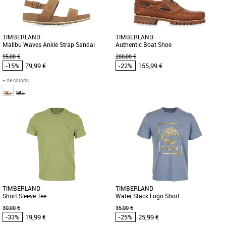
TIMBERLAND
TIMBERLAND
Malibu Waves Ankle Strap Sandal
Authentic Boat Shoe
95,00 €
200,00 €
-15%
79,99 €
-22%
155,99 €
+ de coloris
37
39
41
43
44
46
Timberland pas cher et Promos
Timberland pas cher et Promos
Timberland
Timberland
Adoptez la sandale Malibu Waves pour
Le Timberland Authentic Boat Shoe
femme en cuir Premium Timberland
allie élégance classique et confort
Leather pour offrir confort et [...]
optimal pour les hommes adultes [...]
TIMBERLAND
TIMBERLAND
Short Sleeve Tee
Water Stack Logo Short
30,00 €
35,00 €
-33%
19,99 €
-25%
25,99 €