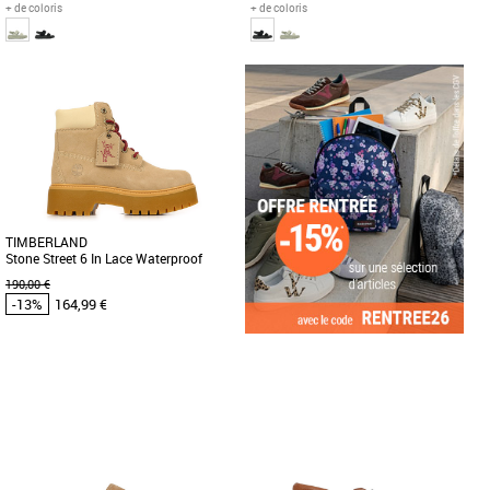
+ de coloris
+ de coloris
37
37
Timberland pas cher et Promos
Timberland pas cher et Promos
Timberland
Timberland
Les sandales à brides Greyfield
Les sandales à brides Greyfield
sublimeront votre look par temps
sublimeront votre look par temps
chaud. Ce modèle en cuir Premium [...]
chaud. Ce modèle en cuir Premium [...]
TIMBERLAND
Stone Street 6 In Lace Waterproof
190,00 €
-13%
164,99 €
36
37
38
Timberland pas cher et Promos
Timberland
Découvrez les Timberland Stone Street
6 In Lace Waterproof, des boots
féminines alliant élégance [...]