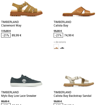
confectionnée en tissu ReBOTL™ éco-
Calista Bay, un parfait alliage
responsable contenant au moins 50 [...]
d’élégance et de confort pour [...]
TIMBERLAND
TIMBERLAND
Clairemont Way
Calista Bay
115,00 €
95,00 €
-21%
89,99 €
-21%
74,99 €
+ de coloris
40
36
37
38
Timberland pas cher et Promos
Timberland pas cher et Promos
Timberland
Timberland
Découvrez les sandales Timberland
Découvrez les sandales Timberland
Clairemont Way, une alliance parfaite
Calista Bay, l’alliance parfaite entre
entre élégance et confort [...]
élégance et confort pour [...]
TIMBERLAND
TIMBERLAND
Mylo Bay Low Lace Sneaker
Calista Bay Backstrap Sandal
80,00 €
90,00 €