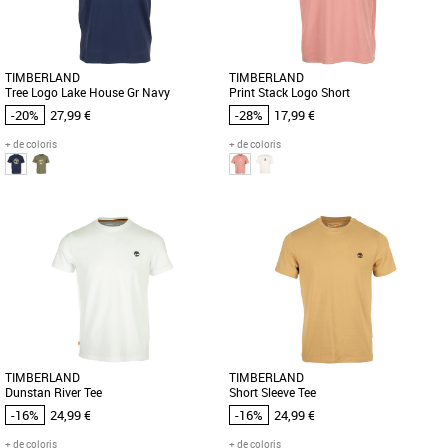
garde-robe masculine printemps-été [...]
masculin qui allie confort et [...]
TIMBERLAND
TIMBERLAND
Tree Logo Lake House Gr Navy
Print Stack Logo Short
-20%
27,99 €
-28%
17,99 €
+ de coloris
+ de coloris
S
S
M
L
Timberland pas cher et Promos
Timberland pas cher et Promos
Timberland
Timberland
Le T-shirt Timberland Tree Logo Lake
Le T-shirt Timberland Print Stack Logo
House en bleu marine est un
Short allie confort et style pour une
incontournable de la collection
allure moderne et décontractée. [...]
printemps-été [...]
TIMBERLAND
TIMBERLAND
Dunstan River Tee
Short Sleeve Tee
-16%
24,99 €
-16%
24,99 €
+ de coloris
+ de coloris