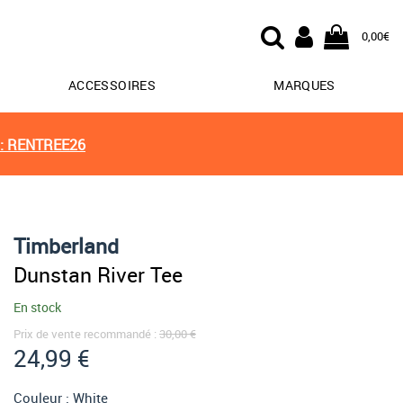
0,00€
ACCESSOIRES
MARQUES
: RENTREE26
Timberland
Dunstan River Tee
En stock
Prix de vente recommandé :
30,00 €
24,99 €
Couleur :
White