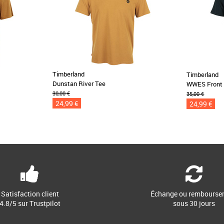
Timberland
Timberland
Dunstan River Tee
WWES Front
30,00 €
35,00 €
24,99 €
24,99 €
Satisfaction client
Échange ou rembourse
4.8/5 sur Trustpilot
sous 30 jours