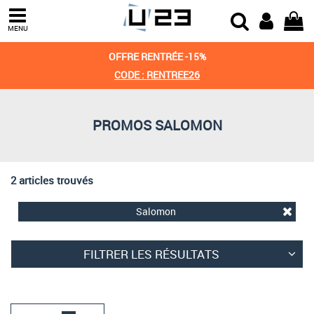
Trier par
MENU
Derniers arrivages
OFFRE RENTRÉE -15%
Prix croissant
CODE : RENTREE26
Prix décroissant
PROMOS SALOMON
Meilleures remises
2 articles trouvés
Salomon
FILTRER LES RÉSULTATS