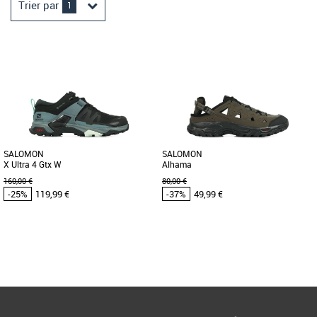
Trier par
1
SALOMON
SALOMON
X Ultra 4 Gtx W
Alhama
160,00 €
80,00 €
-25%
119,99 €
-37%
49,99 €
37 1/3
40 2/3
Page
1
/ 1
Salomon pas cher et Promos Salomon
Salomon pas cher et Promos Salomon
Préparez-vous à passer à la vitesse
Une chaussure de randonnée légère et
supérieure en montée comme en
respirante qui protège de l’eau. Légère
descente avec cette version
et très respirante, [...]
réactualisée [...]