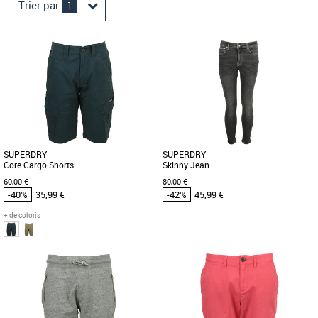
Trier par
1
SUPERDRY
SUPERDRY
Core Cargo Shorts
Skinny Jean
60,00 €
80,00 €
-40%
35,99 €
-42%
45,99 €
+ de coloris
30
W31-L32
W36-L32
Superdry pas cher et Promos Superdry
Superdry pas cher et Promos Superdry
Short Core Cargo Superdry pour
Idéal pour créer une tenue rétro, ce jean
homme. Short cargo classique avec
skinny te donnera un look ajusté sans
braguette zippée et boutonnée, deux [...]
sacrifier le confort. Coupe [...]