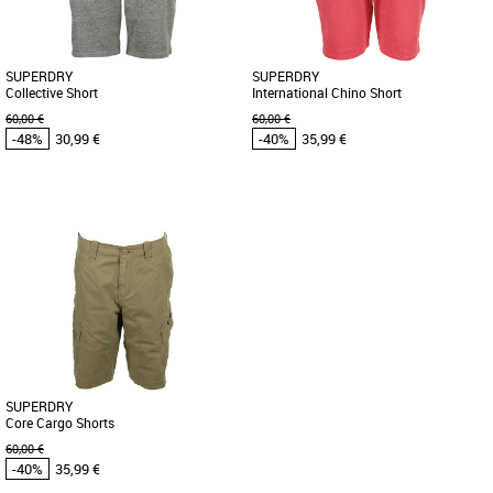
SUPERDRY
SUPERDRY
Collective Short
International Chino Short
60,00 €
60,00 €
-48%
30,99 €
-40%
35,99 €
XL
28
30
32
36
Superdry pas cher et Promos Superdry
Superdry pas cher et Promos Superdry
Ultra confortable, le COLLECTIVE
Opte pour l'originalité avec une couleur
SHORT de la marque SUPERDRY allie
vive ou reste dans la simplicité avec des
confort, style et sportswear. S'inspirant
tons neutres grâce [...]
[...]
SUPERDRY
Core Cargo Shorts
60,00 €
-40%
35,99 €