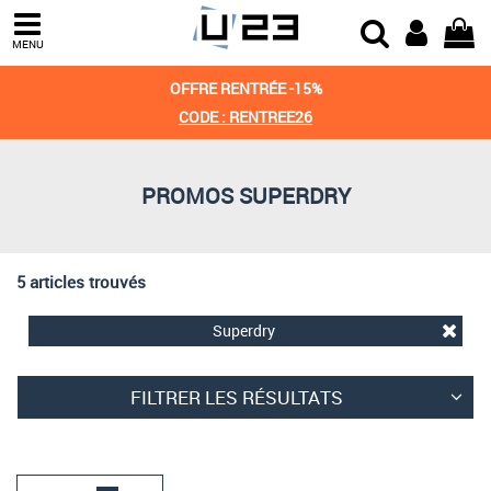
Trier par
MENU
Derniers arrivages
OFFRE RENTRÉE -15%
Prix croissant
CODE : RENTREE26
Prix décroissant
PROMOS SUPERDRY
Meilleures remises
5 articles trouvés
Superdry
FILTRER LES RÉSULTATS