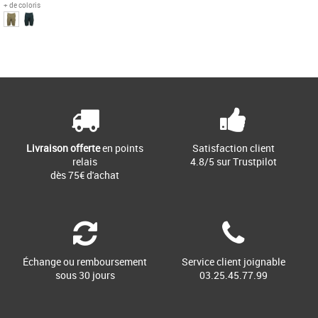
+ de coloris
30
Page
1
/ 1
Superdry pas cher et Promos Superdry
Short Core Cargo Superdry pour
homme. Short cargo classique avec
braguette zippée et boutonnée, deux [...]
Livraison offerte
en points
Satisfaction client
relais
4.8/5 sur Trustpilot
dès 75€ d'achat
Échange ou remboursement
Service client joignable
sous 30 jours
03.25.45.77.99