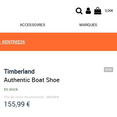
0,00€
ACCESSOIRES
MARQUES
: RENTREE26
Timberland
Authentic Boat Shoe
En stock
Prix de vente recommandé :
200,00 €
155,99 €