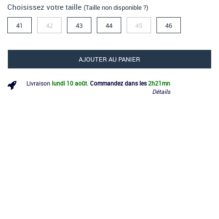
Choisissez votre taille
(Taille non disponible ?)
41
42
43
44
45
46
AJOUTER AU PANIER
Livraison
lundi 10 août
.
Commandez dans les
2h
21mn
Détails