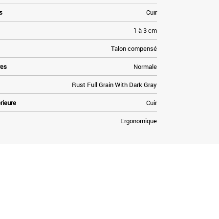
s
Cuir
1 à 3 cm
Talon compensé
res
Normale
Rust Full Grain With Dark Gray
rieure
Cuir
Ergonomique