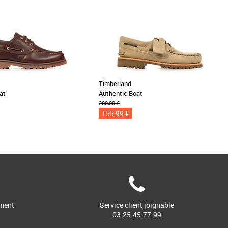
Timberland
at
Authentic Boat
200,00 €
155,99 €
ment
Service client joignable
03.25.45.77.99