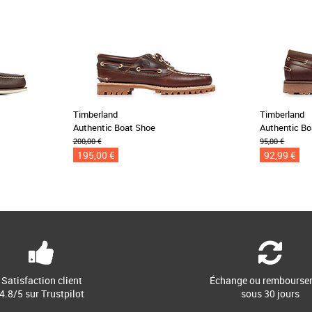
Timberland
Timberland
Authentic Boat Shoe
Authentic Bo
200,00 €
95,00 €
195,00 €
92,99 €
Satisfaction client
Échange ou rembourse
4.8/5 sur Trustpilot
sous 30 jours