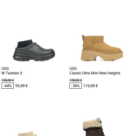
44
45
43
UGG pas cher et Promos UGG
UGG pas cher et Promos UGG
Offrant la fonctionnalité d’une basket et
Chausson à porter en toute occasion, la
le confort d’un chausson, la Lo Lowmel
légendaire Tasman comporte la même
mise sur les bonnes [...]
semelle extérieure légère [...]
UGG
UGG
W Tasman X
Classic Ultra Mini New Heights
100,00 €
190,00 €
-44%
55,99 €
-36%
119,99 €
37
40
UGG pas cher et Promos UGG
UGG pas cher et Promos UGG
Impossible de ne pas le remarquer. Ce
Prenez de la hauteur avec la Classic
sabot ultrapolyvalent vous offre l’allure
Ultra Mini New Heights. Dotée d’une
décontractée que [...]
tige en daim, d’une doublure [...]