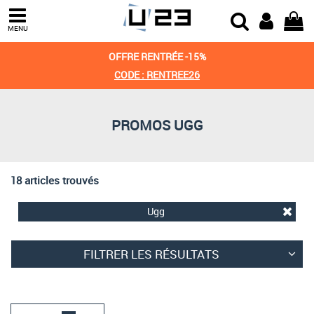
Trier par
MENU
Derniers arrivages
OFFRE RENTRÉE -15%
Prix croissant
CODE : RENTREE26
Prix décroissant
PROMOS UGG
Meilleures remises
18 articles trouvés
Ugg
FILTRER LES RÉSULTATS