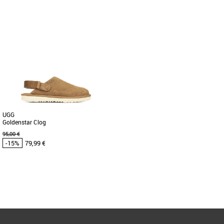
43
44
41
43
44
45
UGG pas cher et Promos UGG
UGG pas cher et Promos UGG
À la recherche d’une nouvelle version de
Certains sabots ne font tout
vos bottes UGG préférées ? Vous avez
simplement pas l’affaire. Ce n’est pas le
de la chance. La [...]
cas du sabot Clog, qui est [...]
UGG
Goldenstar Clog
95,00 €
-15%
79,99 €
32.5
33.5
Page
1
/ 1
UGG pas cher et Promos UGG
Inspiré de la botte UGG® Classic, le
sabot Goldenstar offre les mêmes
éléments de confort et de [...]