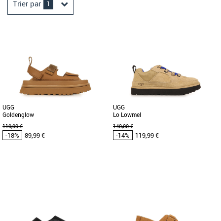
Trier par
1
UGG
UGG
Goldenglow
Lo Lowmel
110,00 €
140,00 €
-18%
89,99 €
-14%
119,99 €
36
38
41
42
43
44
45
UGG pas cher et Promos UGG
UGG pas cher et Promos UGG
Découvrez les sandales UGG
Découvrez les baskets UGG Lo Lowmel,
Goldenglow, un modèle indispensable
une alliance parfaite entre style et
pour apporter confort et style à vos [...]
confort pour la saison Printemps-Été
[...]