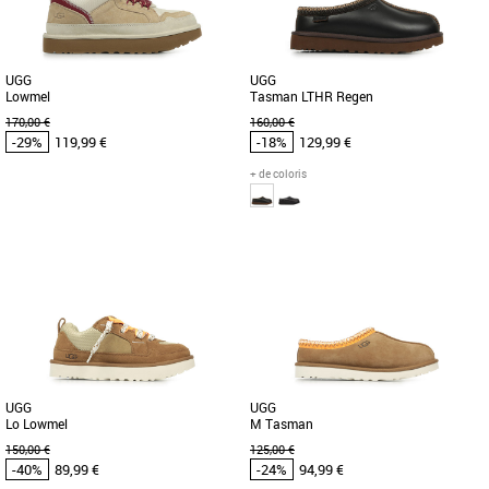
UGG
UGG
Lowmel
Tasman LTHR Regen
170,00 €
160,00 €
-29%
119,99 €
-18%
129,99 €
+ de coloris
44
45
36
UGG pas cher et Promos UGG
UGG pas cher et Promos UGG
Découvrez les UGG Lowmel, des baskets
Version luxueuse tendance de votre
stylées et confortables conçues pour
Tasman adoré, le Tasman Lthr Regen.
les hommes modernes. Avec [...]
Confectionné avec soin en [...]
UGG
UGG
Lo Lowmel
M Tasman
150,00 €
125,00 €
-40%
89,99 €
-24%
94,99 €