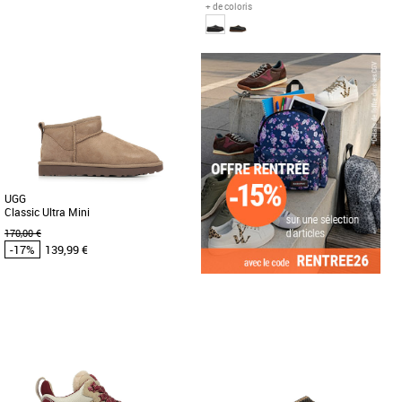
+ de coloris
37
36
38
39
UGG pas cher et Promos UGG
UGG pas cher et Promos UGG
Découvrez les UGG Goldenglow Slide,
Découvrez le chausson UGG Tasman
des mules élégantes et confortables
LTHR Regen, l'alliance parfaite entre
conçues pour la saison Printemps-Été
confort et élégance pour affronter [...]
[...]
UGG
Classic Ultra Mini
170,00 €
-17%
139,99 €
36
37
UGG pas cher et Promos UGG
La Classic Ultra Mini est l’un des
modèles Classic les plus prisés.
Indéniablement tendance, elle [...]