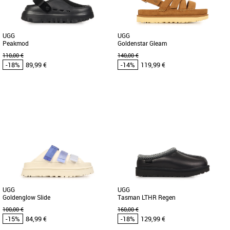
UGG
UGG
Peakmod
Goldenstar Gleam
110,00 €
140,00 €
-18%
89,99 €
-14%
119,99 €
41
43
45
37
38
39
40
UGG pas cher et Promos UGG
UGG pas cher et Promos UGG
Les mules UGG Peakmod allient
Découvrez les sandales UGG
élégance contemporaine et confort
Goldenstar, l’alliance parfaite entre
optimal pour accompagner les hommes
élégance et confort pour vos journées
[...]
[...]
UGG
UGG
Goldenglow Slide
Tasman LTHR Regen
100,00 €
160,00 €
-15%
84,99 €
-18%
129,99 €