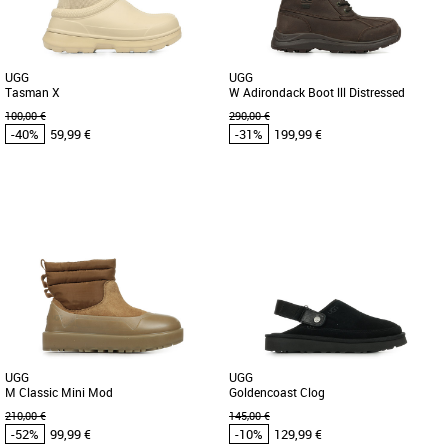
UGG
UGG
Tasman X
W Adirondack Boot lll Distressed
100,00 €
290,00 €
-40%
59,99 €
-31%
199,99 €
38
37
UGG pas cher et Promos UGG
UGG pas cher et Promos UGG
Impossible de ne pas le remarquer. Ce
Pour répondre à tous vos besoins de
sabot ultrapolyvalent vous offre l’allure
chaussures pour l’hiver, Ugg a revisité
décontractée que [...]
son bestseller afin [...]
UGG
UGG
M Classic Mini Mod
Goldencoast Clog
210,00 €
145,00 €
-52%
99,99 €
-10%
129,99 €