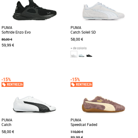
PUMA
PUMA
Softride Enzo Evo
Catch Soleil SD
58,00 €
80,00 €
59,99 €
+ de coloris
40
42
45
36
37
38
39
40
41
Voilà ce que l'on obtient lorsqu'on
La PUMA Catch Soleil SD est une
combine les franchises les plus
basket élégante et polyvalente conçue
innovantes de PUMA : Softride et [...]
pour les femmes adultes qui [...]
PUMA
PUMA
Catch
Speedcat Faded
58,00 €
110,00 €
89,99 €