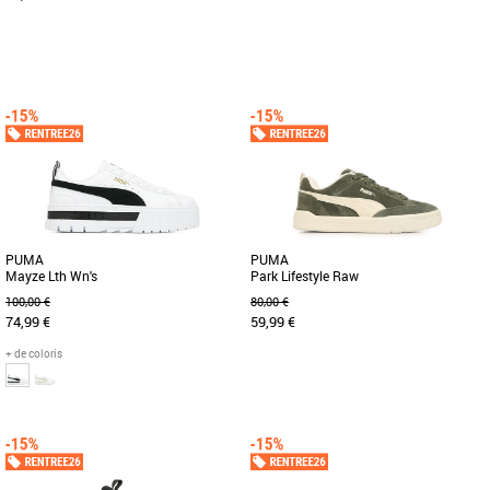
40
41
42
43
44
45
46
40
41
42
43
44
45
46
Découvrez les PUMA Caven 2.0 Abrupt,
Fais la diff’ avec la Caven 2.0 de PUMA.
des baskets alliant style contemporain
Son style passe-partout et sa semelle
et confort optimal pour [...]
extérieure robuste [...]
PUMA
PUMA
Mayze Lth Wn's
Park Lifestyle Raw
100,00 €
80,00 €
74,99 €
59,99 €
+ de coloris
36
37
37.5
38
38.5
39
40
40
41
43
44
45
Elle a été conçue pour les filles
Découvrez les PUMA Park Lifestyle
branchées, les passionnées de
Raw, des baskets alliant style et confort
streetwear et celles qui suivent [...]
pour toutes les saisons. [...]