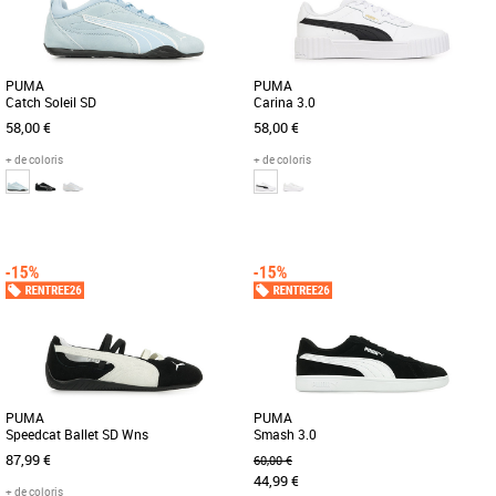
PUMA
PUMA
Catch Soleil SD
Carina 3.0
58,00 €
58,00 €
+ de coloris
+ de coloris
36
37
38
39
40
41
36
37
38
39
40
La collection de chaussures PUMA
Découvrez les PUMA Carina 3.0, des
Core est synonyme de simplicité, de
baskets féminines alliant élégance et
style et de polyvalence. Conçues [...]
confort pour la saison Automne-Hiver
[...]
PUMA
PUMA
Speedcat Ballet SD Wns
Smash 3.0
87,99 €
60,00 €
44,99 €
+ de coloris