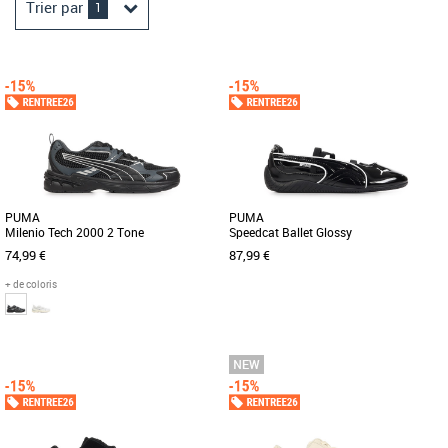
Trier par
1
PUMA
PUMA
Milenio Tech 2000 2 Tone
Speedcat Ballet Glossy
74,99 €
87,99 €
+ de coloris
40
41
43
44
45
36
37
38
39
40
41
Découvrez les PUMA Milenio Tech 2000
La PUMA Speedcat Ballet Glossy est
2 Tone, des baskets alliant style et
une ballerine au design élégant et
fonctionnalité pour un usage [...]
moderne, idéale pour accompagner [...]