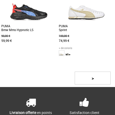
PUMA
PUMA
Bmw Mms Hypnotic LS
Sprint
90,00 €
100,00 €
59,99 €
74,99 €
+ de coloris
40
37
38
39
40
Page
1
/ 2
Découvrez les PUMA BMW MMS
Découvrez les PUMA Sprint, des
Hypnotic LS, des baskets conçues pour
baskets féminines alliant élégance et
les passionnés de style et de
confort pour la saison Printemps-Été
>
performance. [...]
[...]
Livraison offerte
en points
Satisfaction client