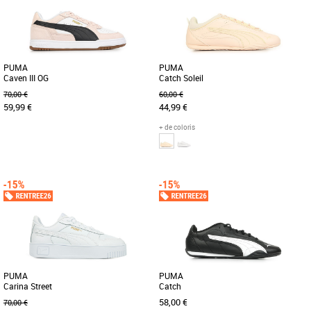
PUMA
PUMA
Caven III OG
Catch Soleil
70,00 €
60,00 €
59,99 €
44,99 €
+ de coloris
36
37
38
39
40
41
36
37
38
39
40
Découvrez les PUMA Caven III OG, des
Conçues pour les personnes qui aiment
baskets élégantes et légères conçues
les essentiels, ces sneakers misent sur
pour sublimer votre style [...]
un look épuré et sans [...]
PUMA
PUMA
Carina Street
Catch
58,00 €
70,00 €