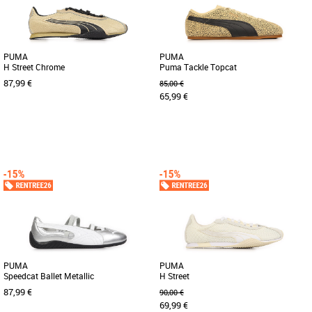
PUMA
PUMA
H Street Chrome
Puma Tackle Topcat
87,99 €
85,00 €
65,99 €
37
38
39
40
36
37
38
39
40
41
Découvrez les PUMA H Street Chrome,
Découvrez la Puma Tackle Topcat, une
des baskets féminines alliant élégance
basket féminine alliant style audacieux
et confort pour la saison [...]
et confort optimal. Parfaite [...]
PUMA
PUMA
Speedcat Ballet Metallic
H Street
87,99 €
90,00 €
69,99 €