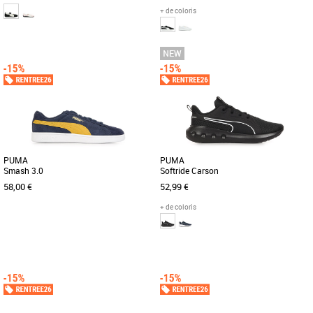
+ de coloris
36
37
38
39
40
41
40
41
43
44
45
Revisite les classiques avec la Speedcat
La PUMA Smash 3.0 est la nouvelle
Ballet, la nouvelle mouture de la célèbre
génération de la paire iconique PUMA
Speedcat signée [...]
Smash. Cette version moderne [...]
PUMA
PUMA
Smash 3.0
Softride Carson
58,00 €
52,99 €
+ de coloris
40
42
40
41
42
42.5
43
44
45
46
47
Les baskets PUMA Smash 3.0
Découvrez les PUMA Softride Carson,
incarnent l’alliance parfaite entre style
des chaussures de running qui allient
et confort pour la saison Printemps-Été
confort, performance et style. [...]
[...]