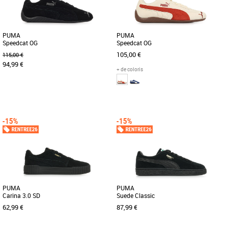
PUMA
PUMA
Speedcat OG
Speedcat OG
105,00 €
115,00 €
94,99 €
+ de coloris
40
37
38
39
40
41
42
42.5
43
44
45
46
La PUMA Speedcat OG incarne
l’alliance parfaite entre style légendaire
Découvrez les PUMA Speedcat OG, des
et confort moderne. Conçue [...]
baskets au design iconique alliant style
et performance. Conçues [...]
PUMA
PUMA
Carina 3.0 SD
Suede Classic
62,99 €
87,99 €