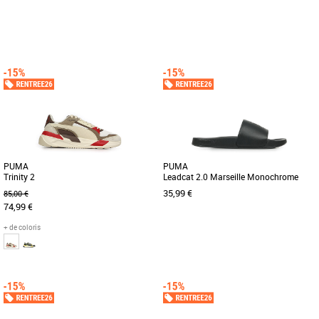
36
37
38
39
40
41
37
38
39
40
Découvrez les PUMA Speedcat Ballet
Découvrez les PUMA H Street, des
Metallic, des ballerines alliant élégance
baskets tendance et légères conçues
et confort pour sublimer [...]
spécialement pour les femmes. [...]
PUMA
PUMA
Trinity 2
Leadcat 2.0 Marseille Monochrome
35,99 €
85,00 €
74,99 €
+ de coloris
40
42
43
44
37
38
39
40.5
43
46
Découvrez les PUMA Trinity 2, les
Faites savoir au monde entier que vous
baskets idéales pour allier style et
êtes fan de Marseille de bout en bout
confort durant la saison printemps-été.
avec ces claquettes remarquables. [...]
[...]