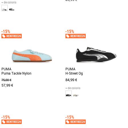
+ de coloris
37
38
39
40
44
45
47
39
40
41
42
43
44
45
46
La collection de chaussures PUMA
Découvrez les PUMA Speedcat Faded,
Core est synonyme de simplicité, de
des baskets unisexes alliant style et
style et de polyvalence. Conçues [...]
confort pour la saison printemps-été [...]
PUMA
PUMA
Puma Tackle Nylon
H-Street Og
84,99 €
75,00 €
57,99 €
+ de coloris
37
38
39
40
37
38
39
40
41
42
43
44
46
Découvrez la PUMA Puma Tackle
Avec son look inspiré de la célèbre
Nylon, une basket féminine alliant style
chaussure de course à pointe des
et confort pour la saison Printemps-Été
années 2000, la PUMA Harambee, [...]