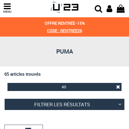
Trier par
MENU
Derniers arrivages
OFFRE RENTRÉE -15%
Prix croissant
CODE : RENTREE26
Prix décroissant
PUMA
Meilleures remises
65 articles trouvés
40
FILTRER LES RÉSULTATS