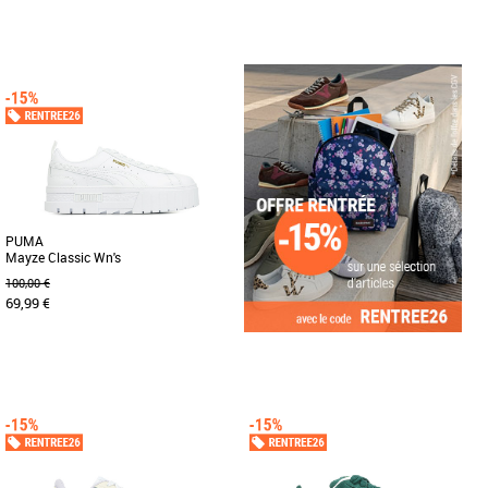
36
37
38
39
40
41
37
38
39
40
41
42
42.5
43
44
45
46
47
Fais le plein de confiance en toi avec
les dernières sneakers PUMA inspirées
A sa sortie en 1968, la Suede a tout
du tennis. Dotée d'une [...]
changé. Elle a été portée par les icônes
de chaque génération [...]
PUMA
Mayze Classic Wn's
100,00 €
69,99 €
36
37
39
40
Conçue pour les filles branchées, les
passionnés de la rue et les férus de
tendance, en fait, pour [...]