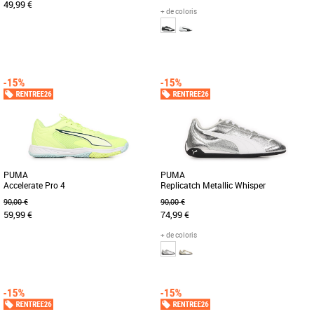
49,99 €
+ de coloris
36
37
40
42
37
38
39
40
41
Leur design inspiré du streetwear et leur
La collection de chaussures PUMA
plateforme légèrement relevée font de
Core est synonyme de simplicité, de
ces Carina le modèle [...]
style et de polyvalence. Conçues [...]
PUMA
PUMA
Accelerate Pro 4
Replicatch Metallic Whisper
90,00 €
90,00 €
59,99 €
74,99 €
+ de coloris
40.5
41
42
42.5
43
44
45
46
47
36
37
38
39
40
41
Découvrez les PUMA Accelerate Pro 4,
Découvrez la PUMA Replicatch Metallic
des chaussures conçues spécialement
Whisper, une basket féminine alliant
pour les passionnés de handball [...]
style et confort pour la [...]