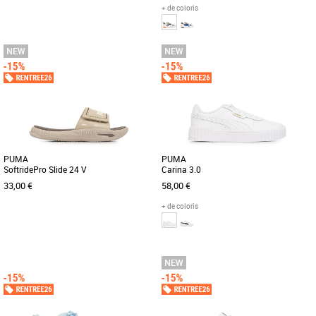
+ de coloris
39
40.5
42
43
44.5
46
47
40
41
43
45
46
Profitez d'un confort optimal dans le
Découvrez les PUMA Trinity 2, des
vestiaire, en sortant de la douche ou
baskets alliant style moderne et confort
durant les moments de détente [...]
optimal, parfaites pour accompagner
[...]
PUMA
PUMA
SoftridePro Slide 24 V
Carina 3.0
33,00 €
58,00 €
+ de coloris
40.5
42
43
44.5
46
47
36
37
38
39
40
Découvrez les PUMA SoftridePro Slide
Découvrez la PUMA Carina 3.0, une
24 V, des claquettes conçues pour allier
basket élégante et moderne conçue
confort et style au quotidien. [...]
pour sublimer votre style automnal [...]