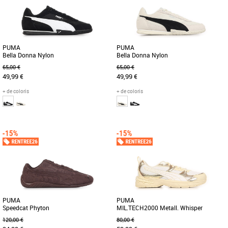
[...]
PUMA
PUMA
Bella Donna Nylon
Bella Donna Nylon
65,00 €
65,00 €
49,99 €
49,99 €
+ de coloris
+ de coloris
37
38
39
40
38
39
40
Découvrez la PUMA Bella Donna Nylon,
Découvrez la PUMA Bella Donna Nylon,
une basket alliant élégance et confort
une basket féminine alliant élégance et
pour sublimer votre style [...]
confort pour la saison [...]
PUMA
PUMA
Speedcat Phyton
MIL.TECH2000 Metall. Whisper
120,00 €
80,00 €