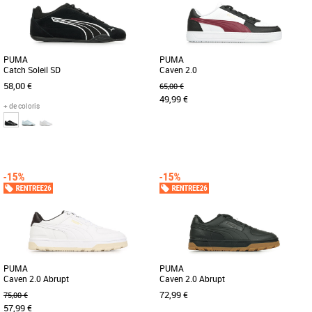
PUMA
PUMA
Catch Soleil SD
Caven 2.0
58,00 €
65,00 €
49,99 €
+ de coloris
37
38
39
40
40
41
43
44
La collection de chaussures PUMA
La Caven 2.0 est une version passe-
Core est synonyme de simplicité, de
partout d’un modèle de basketball
style et de polyvalence. Conçues [...]
classique des années 80. Un [...]
PUMA
PUMA
Caven 2.0 Abrupt
Caven 2.0 Abrupt
72,99 €
75,00 €
57,99 €