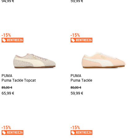
94,99 €
59,99 €
37
38
39
40
37
38
39
40
Découvrez la PUMA Speedcat Phyton,
Découvrez la PUMA MIL.TECH2000
une basket féminine alliant style et
Metall. Whisper, une basket élégante et
légèreté pour sublimer vos [...]
légère conçue pour sublimer [...]
PUMA
PUMA
Puma Tackle Topcat
Puma Tackle
85,00 €
80,00 €
65,99 €
59,99 €
36
37
38
39
40
41
37
38
39
40
Découvrez la Puma Tackle Topcat, une
Découvrez la Puma Tackle, une basket
basket féminine alliant style et confort
féminine alliant élégance et confort
pour la saison Printemps-Été [...]
pour la saison Printemps-Été [...]