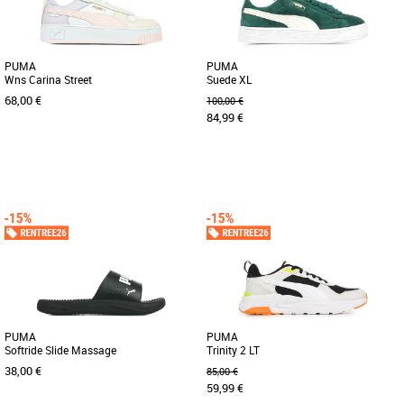
PUMA
PUMA
Wns Carina Street
Suede XL
68,00 €
100,00 €
84,99 €
36
37
39
40
37
38
40
41
42
44
Remise au goût du jour, la collection
Cette nouvelle version de la légendaire
Carina est un véritable emblème des
Suede s'inspire de l'héritage de PUMA
années 80 pour un style [...]
en matière de breakdance [...]
PUMA
PUMA
Softride Slide Massage
Trinity 2 LT
38,00 €
85,00 €
59,99 €