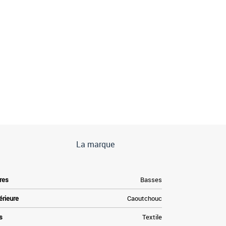
La marque
res
Basses
érieure
Caoutchouc
s
Textile