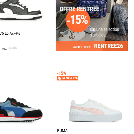
V6 Lo Ac+Ps
& plus
1
32
u pour la cour de récréation et un
e PUMA avec la Rebound V6. Sa
..]
PUMA