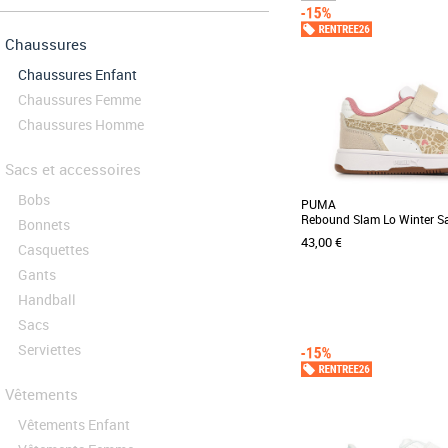
Chaussures
Chaussures Enfant
Chaussures Femme
Chaussures Homme
Sacs et accessoires
Bobs
PUMA
Rebound Slam Lo Winter Sa
Bonnets
43,00 €
Casquettes
Gants
Handball
Sacs
28
29
30
31
32
Serviettes
Découvrez les PUMA Rebo
Safari Ac Ps, des b
spécialement pour les [...]
Vêtements
Vêtements Enfant