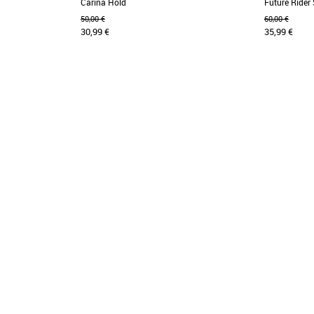
Carina Hold
Future Rider
50,00 €
60,00 €
30,99 €
35,99 €
31
31
etite dernière de la
Les jeunes fashionados vont adorer le look
Créée en 198
et approuvées sur le
californien décontracté de cette basket
moment où l
inspirée des années [...]
passer de [...]