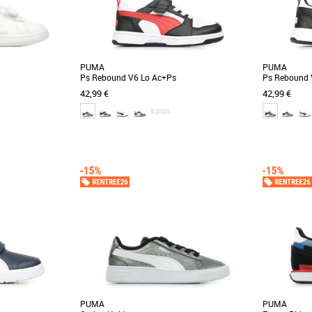
PUMA
PUMA
Ps Rebound V6 Lo Ac+Ps
Ps Rebound 
42,99 €
42,99 €
& plus
29
30
31
28
29
30
3
ouvelle paire de la
Voici un bijou pour la cour de récréation et un
Voici un bijo
que PUMA Smash.
classique de PUMA avec la Rebound V6. Sa
classique d
]
tige recyclée [...]
tige recyclée [.
PUMA
PUMA