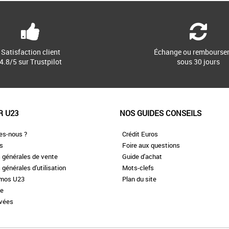
Satisfaction client
Échange ou rembourse
4.8/5 sur Trustpilot
sous 30 jours
R U23
NOS GUIDES CONSEILS
es-nous ?
Crédit Euros
es
Foire aux questions
 générales de vente
Guide d'achat
 générales d'utilisation
Mots-clefs
omos U23
Plan du site
te
ivées