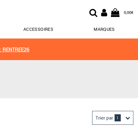
0,00€
ACCESSOIRES
MARQUES
: RENTREE26
Trier par
1
Derniers arrivages