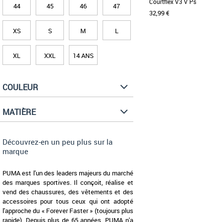
Courtflex V3 V Ps
44
45
46
47
32,99 €
XS
S
M
L
29
30
31
XL
XXL
14 ANS
Voici la Courtflex v3, la p
famille Courtflex ! Testées 
[...]
COULEUR
MATIÈRE
Découvrez-en un peu plus sur la
marque
PUMA est l'un des leaders majeurs du marché
des marques sportives. Il conçoit, réalise et
vend des chaussures, des vêtements et des
accessoires pour tous ceux qui ont adopté
l'approche du « Forever Faster » (toujours plus
rapide). Depuis plus de 65 années, PUMA n'a