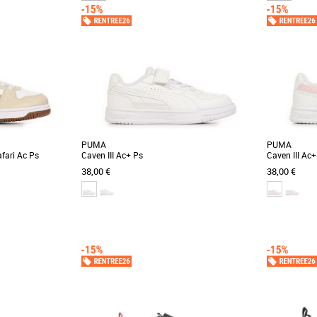
PUMA
PUMA
fari Ac Ps
Caven III Ac+ Ps
Caven III Ac+
38,00 €
38,00 €
28
29
30
31
32
28
29
30
3
und Slam Lo Winter
Découvrez les PUMA Caven III Ac+ Ps, des
Découvrez l
askets conçues
baskets unisexes idéales pour les enfants,
baskets co
alliant style et [...]
enfants, allian