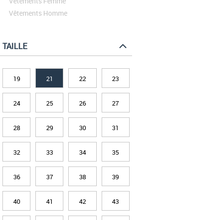
Vêtements Femme
Vêtements Homme
TAILLE
19
21
22
23
24
25
26
27
28
29
30
31
32
33
34
35
36
37
38
39
40
41
42
43