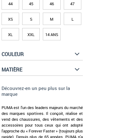
44
45
46
47
XS
S
M
L
XL
XXL
14 ANS
COULEUR
MATIÈRE
Découvrez-en un peu plus sur la
marque
PUMA est l'un des leaders majeurs du marché
des marques sportives. Il conçoit, réalise et
vend des chaussures, des vêtements et des
accessoires pour tous ceux qui ont adopté
l'approche du « Forever Faster » (toujours plus
rapide). Depuis plus de 65 années, PUMA n'a