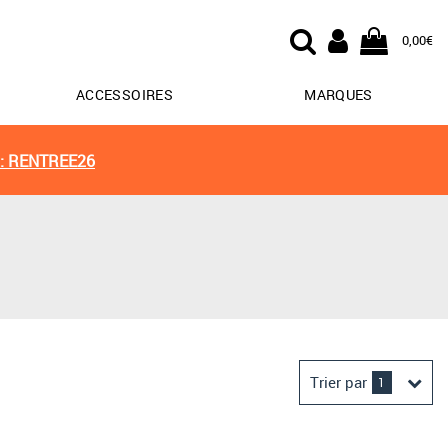
0,00€
ACCESSOIRES
MARQUES
: RENTREE26
Trier par
1
Derniers arrivages