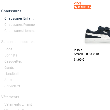
Chaussures
Chaussures Enfant
Chaussures Femme
Chaussures Homme
Sacs et accessoires
Bobs
PUMA
Smash 3.0 Sd V Inf
Bonnets
34,99 €
Casquettes
Gants
Handball
Sacs
21
22
26
Serviettes
Les plus petits peuvent êtr
les adultes avec cette pa
plus [...]
Vêtements
Vêtements Enfant