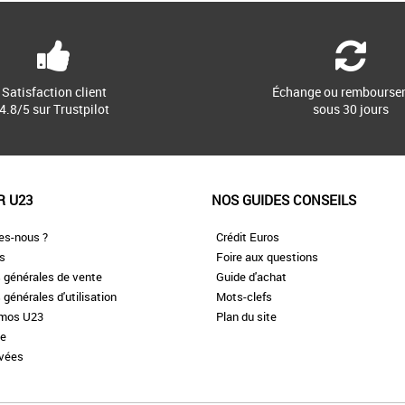
Satisfaction client
Échange ou rembourse
4.8/5 sur Trustpilot
sous 30 jours
R U23
NOS GUIDES CONSEILS
es-nous ?
Crédit Euros
es
Foire aux questions
 générales de vente
Guide d'achat
 générales d'utilisation
Mots-clefs
omos U23
Plan du site
te
ivées