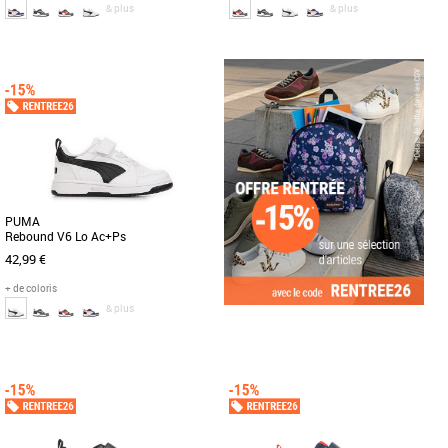
& plus
& plus
28
29
29
30
31
Les PUMA Rebound V6 Lo Ac+Ps sont
Voici un bijou pour la cour de
des baskets unisexes conçues
récréation et un classique de PUMA
spécialement pour les enfants, alliant
avec la Rebound V6. Sa tige recyclée
[...]
[...]
PUMA
Rebound V6 Lo Ac+Ps
42,99 €
+ de coloris
& plus
28
29
30
32
Découvrez les PUMA Rebound V6 Lo
Ac+Ps, des baskets unisexe conçues
spécialement pour les tout-petits, [...]