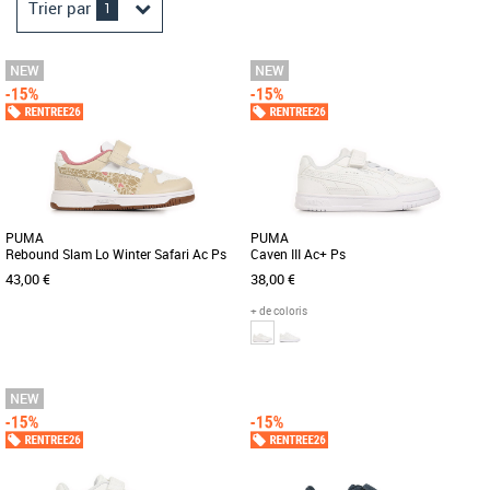
Trier par
1
PUMA
PUMA
Rebound Slam Lo Winter Safari Ac Ps
Caven III Ac+ Ps
43,00 €
38,00 €
+ de coloris
28
29
30
31
32
28
29
30
31
32
Découvrez les PUMA Rebound Slam Lo
Découvrez les PUMA Caven III Ac+ Ps,
Winter Safari Ac Ps, des baskets
des baskets unisexes idéales pour les
conçues spécialement pour les [...]
enfants, alliant style et [...]