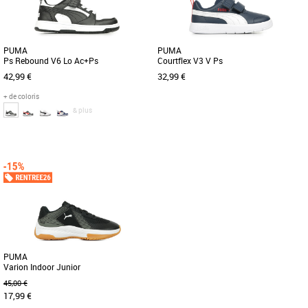
PUMA
PUMA
Ps Rebound V6 Lo Ac+Ps
Courtflex V3 V Ps
42,99 €
32,99 €
+ de coloris
& plus
28
29
30
31
32
29
30
31
Voici un bijou pour la cour de
Voici la Courtflex v3, la petite dernière
récréation et un classique de PUMA
de la famille Courtflex ! Testées et
avec la Rebound V6. Sa tige recyclée
approuvées sur le [...]
[...]
PUMA
Varion Indoor Junior
45,00 €
17,99 €