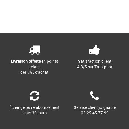
29
Page
1
/ 1
Démarquez-vous sur le terrain ou à la
salle de sport avec les chaussures
Varion II, un modèle multisport [...]
Livraison offerte
en points
Satisfaction client
relais
4.8/5 sur Trustpilot
dès 75€ d'achat
Échange ou remboursement
Service client joignable
sous 30 jours
03.25.45.77.99