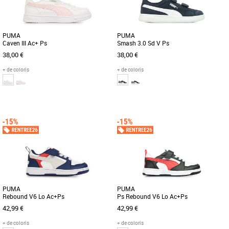
PUMA
PUMA
Caven III Ac+ Ps
Smash 3.0 Sd V Ps
38,00 €
38,00 €
+ de coloris
+ de coloris
28
29
30
31
32
28
29
30
31
Découvrez les PUMA Caven III Ac+ Ps,
La PUMA Smash 3.0 est la nouvelle
des baskets conçues spécialement pour
génération de la franchise
les enfants, alliant confort [...]
emblématique PUMA Smash. Cette
version [...]
PUMA
PUMA
Rebound V6 Lo Ac+Ps
Ps Rebound V6 Lo Ac+Ps
42,99 €
42,99 €
+ de coloris
+ de coloris