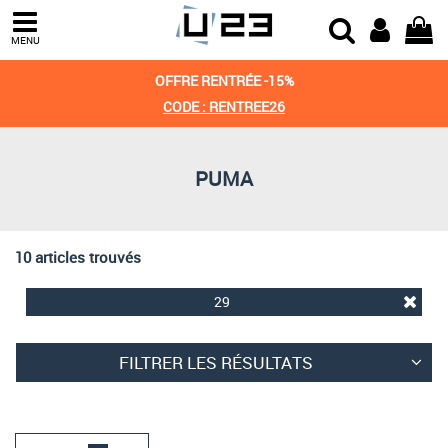
Trier par
MENU
Derniers arrivages
OFFRE RENTRÉE -15%
Prix croissant
CODE : RENTREE26
Prix décroissant
PUMA
Meilleures remises
10 articles trouvés
29
FILTRER LES RÉSULTATS