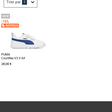
Trier par
1
PUMA
Courtflex V3 V Inf
28,00 €
19
24
Page
1
/ 1
Voici la Courtflex v3, la petite dernière
de la famille Courtflex ! Testées et
approuvées sur le terrain [...]