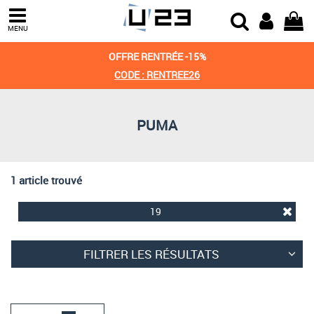
Trier par
MENU
Derniers arrivages
OFFRE RENTRÉE -15%
Prix croissant
CODE : RENTREE26
Prix décroissant
PUMA
Meilleures remises
1 article trouvé
19
FILTRER LES RÉSULTATS