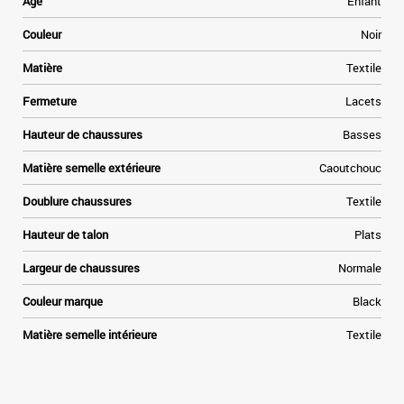
Age
Enfant
s
n
Couleur
Noir
e
Matière
Textile
s
Fermeture
Lacets
s
Hauteur de chaussures
Basses
Matière semelle extérieure
Caoutchouc
Doublure chaussures
Textile
Hauteur de talon
Plats
Largeur de chaussures
Normale
Couleur marque
Black
Matière semelle intérieure
Textile