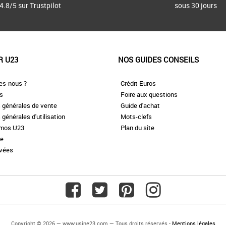
4.8/5 sur Trustpilot
sous 30 jours
R U23
NOS GUIDES CONSEILS
es-nous ?
Crédit Euros
es
Foire aux questions
 générales de vente
Guide d'achat
 générales d'utilisation
Mots-clefs
omos U23
Plan du site
te
ivées
Copyright © 2026 — www.usine23.com — Tous droits réservés -
Mentions légales