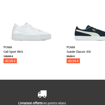
PUMA
PUMA
Cali Sport Wn's
Suede Classic XXI
100,00 €
90,00 €
49,99 €
49,99 €
Livraison offerte
en points relais