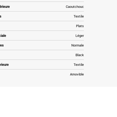
érieure
Caoutchouc
s
Textile
Plats
ciale
Léger
res
Normale
Black
rieure
Textile
Amovible