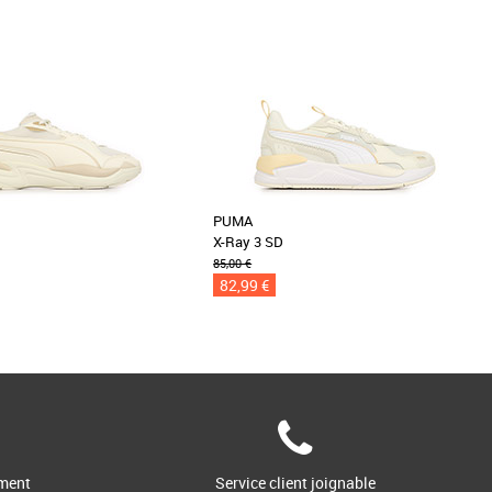
PUMA
X-Ray 3 SD
85,00 €
82,99 €
ment
Service client joignable