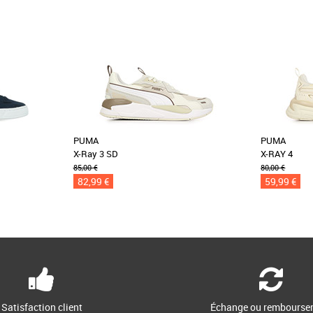
PUMA
PUMA
X-Ray 3 SD
X-RAY 4
85,00 €
80,00 €
82,99 €
59,99 €
Satisfaction client
Échange ou rembourse