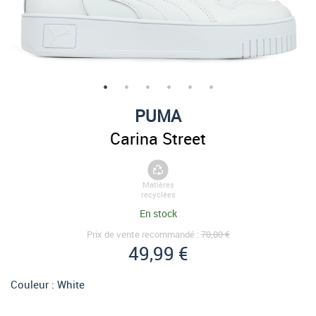
PUMA
Carina Street
Matières
recyclées
En stock
Prix de vente recommandé :
70,00 €
49,99 €
Couleur :
White