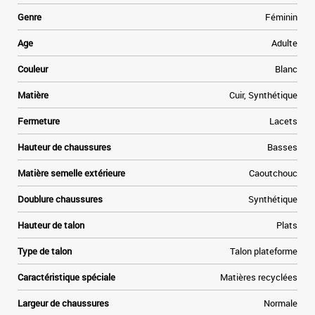
s
r
Genre
Féminin
a
s
Age
Adulte
e
e
Couleur
Blanc
n
n
Matière
Cuir, Synthétique
Fermeture
Lacets
Hauteur de chaussures
Basses
Matière semelle extérieure
Caoutchouc
Doublure chaussures
Synthétique
Hauteur de talon
Plats
Type de talon
Talon plateforme
Caractéristique spéciale
Matières recyclées
Largeur de chaussures
Normale