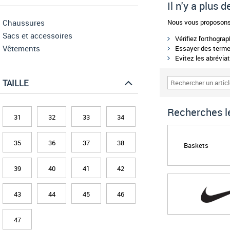
Il n'y a plus
Chaussures
Nous vous proposons 
Sacs et accessoires
Vérifiez l'orthogra
Vêtements
Essayer des termes
Evitez les abréviat
TAILLE
Recherches le
31
32
33
34
35
36
37
38
Baskets
39
40
41
42
43
44
45
46
47