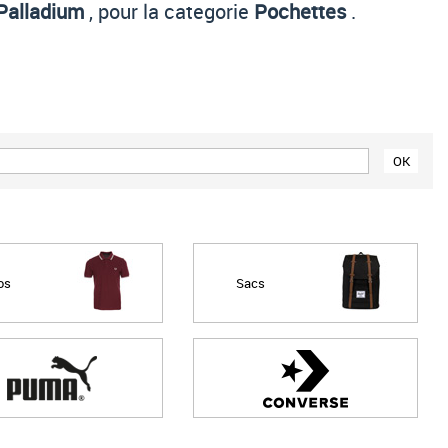
Palladium
, pour la categorie
Pochettes
.
Prix croissant
Prix décroissant
Meilleures remises
os
Sacs