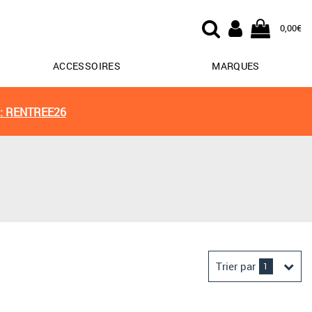
0,00€
ACCESSOIRES
MARQUES
: RENTREE26
Trier par
1
Derniers arrivages