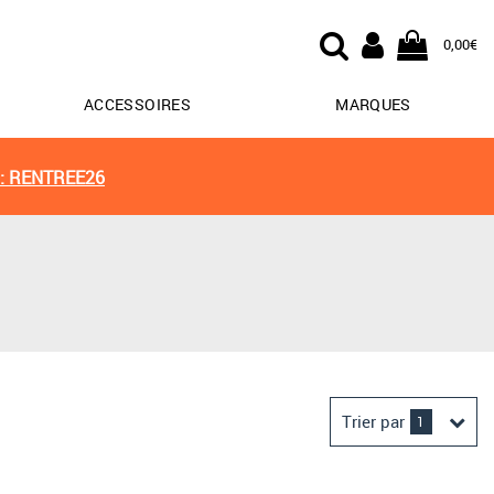
0,00€
ACCESSOIRES
MARQUES
: RENTREE26
Trier par
1
Derniers arrivages