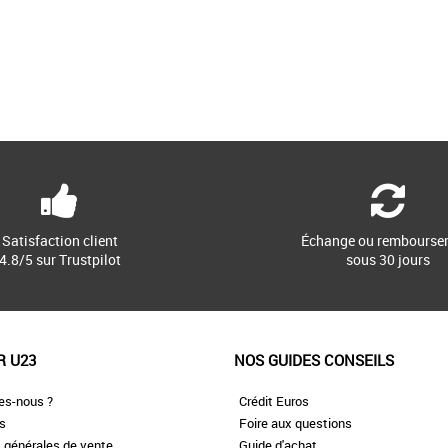
Satisfaction client
Échange ou rembourse
4.8/5 sur Trustpilot
sous 30 jours
R U23
NOS GUIDES CONSEILS
es-nous ?
Crédit Euros
es
Foire aux questions
 générales de vente
Guide d'achat