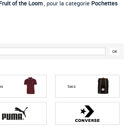
Fruit of the Loom
, pour la categorie
Pochettes
Prix croissant
Prix décroissant
Meilleures remises
os
Sacs