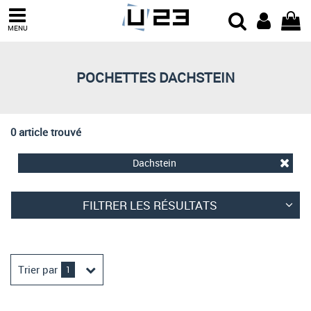
Trier par
MENU
Derniers arrivages
Prix croissant
POCHETTES DACHSTEIN
Prix décroissant
Meilleures remises
0 article trouvé
Dachstein
FILTRER LES RÉSULTATS
Trier par
1