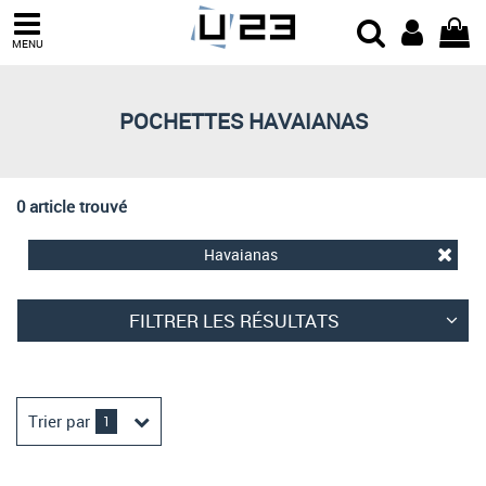
Trier par
MENU
Derniers arrivages
Prix croissant
POCHETTES HAVAIANAS
Prix décroissant
Meilleures remises
0 article trouvé
Havaianas
FILTRER LES RÉSULTATS
Trier par
1