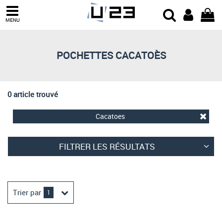
Trier par
MENU
Derniers arrivages
Prix croissant
POCHETTES CACATOÈS
Prix décroissant
Meilleures remises
0 article trouvé
Cacatoes
FILTRER LES RÉSULTATS
Trier par
1