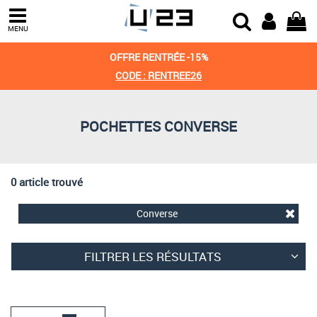
Trier par
MENU
Derniers arrivages
OFFRE RENTRÉE -15%
Prix croissant
CODE : RENTREE26
Prix décroissant
POCHETTES CONVERSE
Meilleures remises
0 article trouvé
Converse
FILTRER LES RÉSULTATS