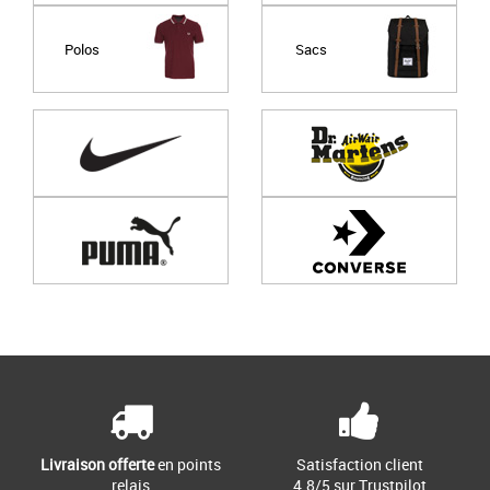
Polos
Sacs
Page
1
/ 0
Livraison offerte
en points
Satisfaction client
relais
4.8/5 sur Trustpilot