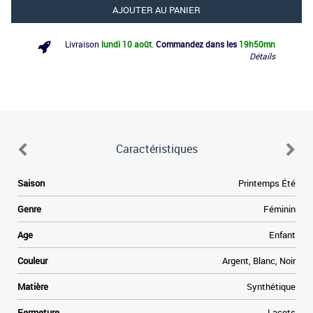
AJOUTER AU PANIER
Livraison
lundi 10 août
.
Commandez dans les
19h
50mn
Détails
Caractéristiques
.
Saison
Printemps Été
s
r
Genre
Féminin
a
s
Age
Enfant
e
e
Couleur
Argent, Blanc, Noir
n
n
Matière
Synthétique
Fermeture
Lacets