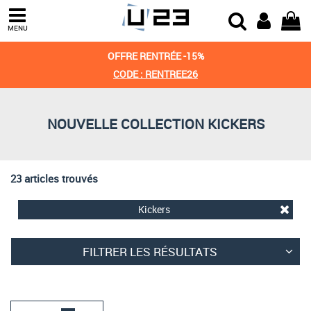
Trier par
MENU
Derniers arrivages
OFFRE RENTRÉE -15%
Prix croissant
CODE : RENTREE26
Prix décroissant
NOUVELLE COLLECTION KICKERS
Meilleures remises
23 articles trouvés
Kickers
FILTRER LES RÉSULTATS