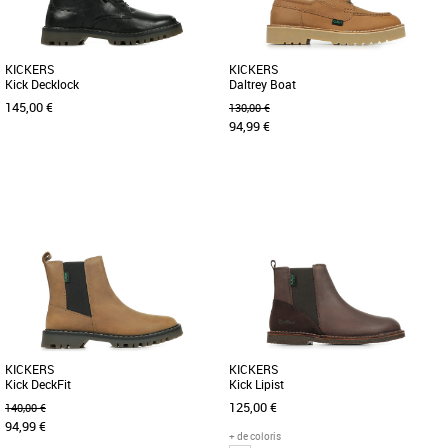
KICKERS
KICKERS
Kick Decklock
Daltrey Boat
145,00 €
130,00 €
94,99 €
36
42
43
44
Nouvelle collection Kickers
Nouvelle collection Kickers
Le modèle Kick Decklock est une paire
Ces chaussures Daltray Boat sont
de boots pour femme composée d'une
idéales si vous cherchez élégance et
tige en cuir et d'une doublure [...]
classe. Cette paire de chaussures [...]
KICKERS
KICKERS
Kick DeckFit
Kick Lipist
125,00 €
140,00 €
94,99 €
+ de coloris