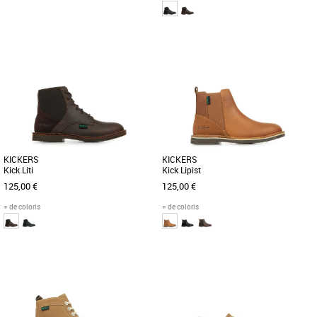
44
36
37
Nouvelle collection Kickers
Nouvelle collection Kickers
Le modèle Kick Bamba est une paire de
Le modèle Kick Liti est une paire de
baskets pour homme composée d'une
bottines pour femme composée d'une
tige en cuir de couleur marron [...]
tige en cuir et d'une doublure [...]
KICKERS
KICKERS
Kick Liti
Kick Lipist
125,00 €
125,00 €
+ de coloris
+ de coloris
36
36
Nouvelle collection Kickers
Nouvelle collection Kickers
Le modèle Kick Liti est une paire de
Le modèle Kick Lipist est une paire de
bottines pour femme composée d'une
boots pour femme composée d'une tige
tige en cuir et d'une doublure [...]
en cuir et d'une doublure [...]