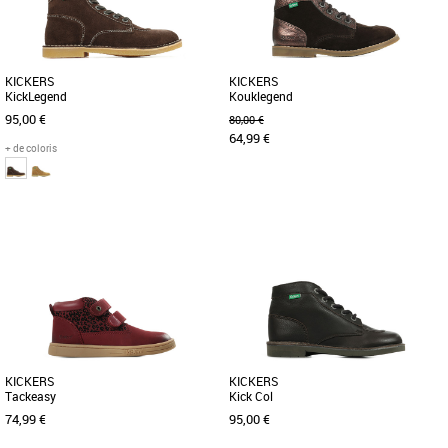
KICKERS
KICKERS
KickLegend
Kouklegend
95,00 €
80,00 €
64,99 €
+ de coloris
36
33
35
Nouvelle collection Kickers
Nouvelle collection Kickers
Découvrez le modèle Orilegend marron
Le modèle Kouklegend est une paire de
foncé parmi notre sélection de boots
bottillons pour fille composée d'une tige
femme. Cette paire de boots [...]
en cuir de couleur [...]
KICKERS
KICKERS
Tackeasy
Kick Col
74,99 €
95,00 €