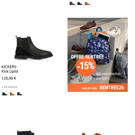
37
38
36
Nouvelle collection Kickers
Nouvelle collection Kickers
Le modèle Kick Deckfit est une paire de
Le modèle Kick Lipist est une paire de
boots pour femme composée d'une tige
boots pour femme composée d'une tige
en cuir de couleur camel [...]
en cuir et d'une doublure [...]
KICKERS
Kick Lipist
125,00 €
+ de coloris
37
Nouvelle collection Kickers
Le modèle Kick Lipist est une paire de
bottines pour femme composée d'une
tige en cuir et d'une doublure [...]