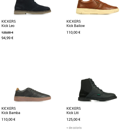
KICKERS
KICKERS
Kick Leo
Kick Bailow
110,00 €
120,00 €
94,99 €
44
45
41
42
43
44
Nouvelle collection Kickers
Nouvelle collection Kickers
Le modèle Kick Leo est une paire de
Les Kick Bailow s’imposent comme
boots pour homme composée d'une
l’allié parfait des looks urbains et
tige en cuir de couleur marine [...]
décontractés. Leur cuir [...]
KICKERS
KICKERS
Kick Bamba
Kick Liti
110,00 €
125,00 €
+ de coloris