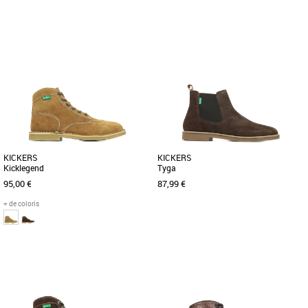
43
44
37
Nouvelle collection Kickers
Nouvelle collection Kickers
Le modèle Kick Levy est une paire de
Le modèle Kick Karma est une paire de
derbies pour homme composée d'une
derbies pour femme composée d'une
tige en cuir de couleur camel [...]
tige en cuir de couleur camel [...]
KICKERS
KICKERS
Kicklegend
Tyga
95,00 €
87,99 €
+ de coloris
36
44
Nouvelle collection Kickers
Nouvelle collection Kickers
Découvrez le modèle Orilegend camel
Découvrez le modèle Tyga marron
parmi notre sélection de boots femme.
foncé parmi la sélection de bottines
Cette paire de boots camel [...]
homme. Cette paire de bottines [...]