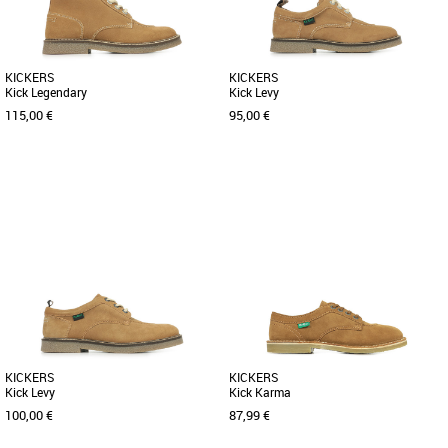
KICKERS
KICKERS
Kick Legendary
Kick Levy
115,00 €
95,00 €
37
37
Nouvelle collection Kickers
Nouvelle collection Kickers
Le modèle Kick Legendary est une paire
Le modèle Kick Levy est une paire de
de bottines pour femme composée
derbies pour femme composée d'une
d'une tige en cuir de couleur [...]
tige en cuir et d'une doublure [...]
KICKERS
KICKERS
Kick Levy
Kick Karma
100,00 €
87,99 €