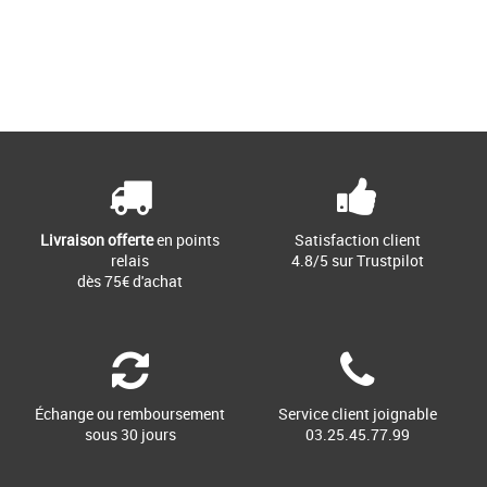
23
34
Page
1
/ 1
Nouvelle collection Kickers
Nouvelle collection Kickers
Le modèle Tackeasy est une paire de
Le modèle Kick Col marron foncé est
bottillons pour fille composée d'une tige
une paire de bottillons pour fille et
et d'une doublure en [...]
garçon composée d'une tige [...]
Livraison offerte
en points
Satisfaction client
relais
4.8/5 sur Trustpilot
dès 75€ d'achat
Échange ou remboursement
Service client joignable
sous 30 jours
03.25.45.77.99