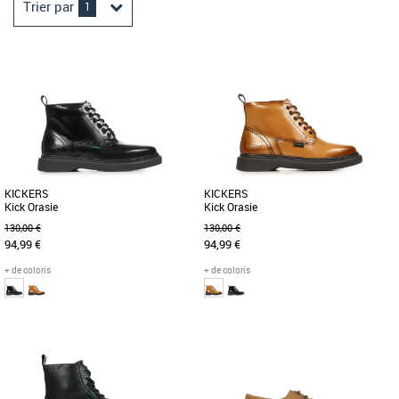
Trier par
1
KICKERS
KICKERS
Kick Orasie
Kick Orasie
130,00 €
130,00 €
94,99 €
94,99 €
+ de coloris
+ de coloris
36
37
36
Nouvelle collection Kickers
Nouvelle collection Kickers
Découvrez les Kickers Kick Orasie, des
Les Kickers Kick Orasie sont des
bottines féminines alliant élégance et
bottines en cuir élégantes et
confort pour la saison [...]
confortables, parfaites pour
accompagner [...]