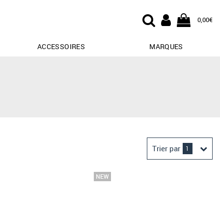
0,00€
ACCESSOIRES
MARQUES
Trier par
1
Derniers arrivages
Prix croissant
Prix décroissant