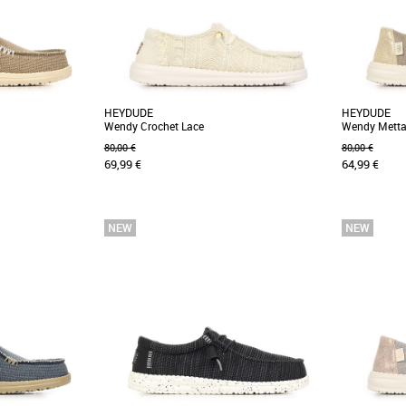
HEYDUDE
HEYDUDE
Wendy Crochet Lace
Wendy Mettal
80,00 €
80,00 €
69,99 €
64,99 €
37
38
39
40
38
39
40
DE
Nouvelle collection HEYDUDE
Nouvelle col
ondes. La partie
Blottissez-vous dans un monde de confort et
Quand le c
 et résistante est
de style avec la nouvelle Wendy Crochet Lace.
monde encha
Elle dispose [...]
toujours l’imp