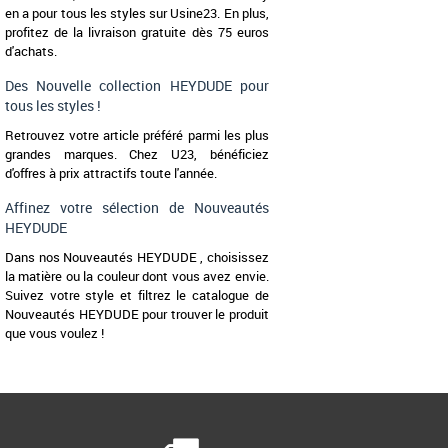
en a pour tous les styles sur Usine23. En plus,
36
37
38
39
40
41
profitez de la livraison gratuite dès 75 euros
d'achats.
Nouvelle collection HEYDU
Conçues en daim et a
extérieure plateforme d’une 
Des Nouvelle collection HEYDUDE pour
les Austin [...]
tous les styles !
Retrouvez votre article préféré parmi les plus
grandes marques. Chez U23, bénéficiez
d'offres à prix attractifs toute l'année.
Affinez votre sélection de Nouveautés
HEYDUDE
Dans nos Nouveautés HEYDUDE , choisissez
la matière ou la couleur dont vous avez envie.
Suivez votre style et filtrez le catalogue de
Nouveautés HEYDUDE pour trouver le produit
que vous voulez !