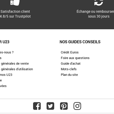
Satisfaction client
Échange ou rembourse
4.8/5 sur Trustpilot
sous 30 jours
R U23
NOS GUIDES CONSEILS
es-nous ?
Crédit Euros
es
Foire aux questions
 générales de vente
Guide d'achat
 générales d'utilisation
Mots-clefs
omos U23
Plan du site
te
ivées