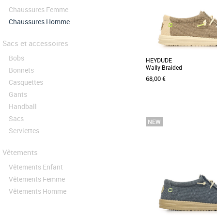
Chaussures Femme
Chaussures Homme
Sacs et accessoires
Bobs
HEYDUDE
Wally Braided
Bonnets
68,00 €
Casquettes
Gants
Handball
Sacs
42
Serviettes
Nouvelle collection HEYDU
Le meilleur des deux m
supérieure en toile aérée
Vêtements
respirante, mais [...]
Vêtements Enfant
Vêtements Femme
Vêtements Homme