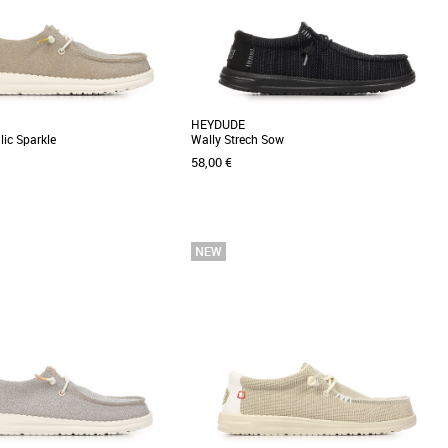
Meilleures remises
HEYDUDE
ic Sparkle
Wally Strech Sow
58,00 €
41
43
44
46
lection HEYDUDE
Nouvelle collection HEYDUDE
onfort HEYDUDE rencontre un
Détendez-vous avec les meilleurs, grâce aux
nté de paillettes. Vous aurez
Wally Stretch Sox. La confection HEYDUDE™,
ression [...]
la partie [...]