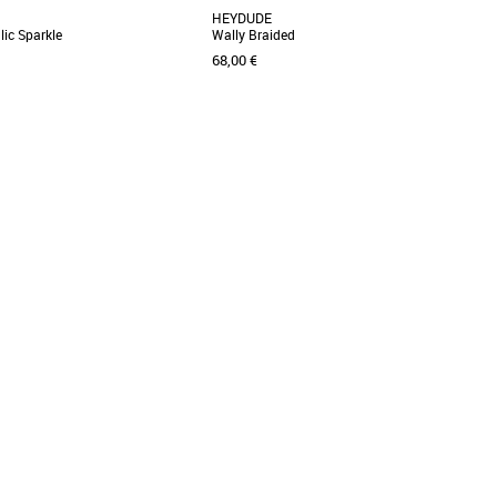
HEYDUDE
ic Sparkle
Wally Braided
68,00 €
43
lection HEYDUDE
Nouvelle collection HEYDUDE
onfort HEYDUDE rencontre un
Le meilleur des deux mondes. La partie
nté de paillettes. Vous aurez
supérieure en toile aérée et résistante est
ression [...]
respirante, mais [...]