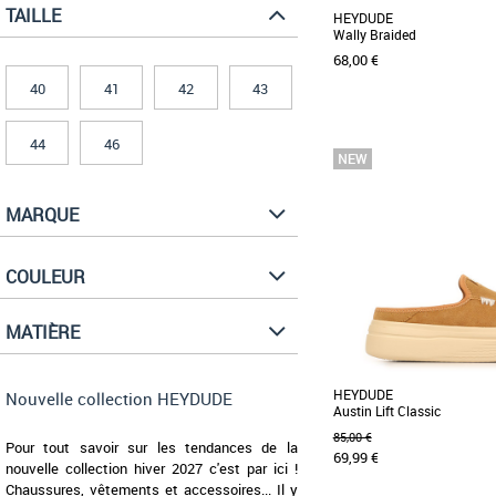
TAILLE
HEYDUDE
Wally Braided
68,00 €
40
41
42
43
44
46
41
42
Nouvelle collection HEYDU
Le meilleur des deux m
supérieure en toile aérée
MARQUE
respirante, mais [...]
COULEUR
MATIÈRE
HEYDUDE
Nouvelle collection HEYDUDE
Austin Lift Classic
85,00 €
Pour tout savoir sur les tendances de la
69,99 €
nouvelle collection hiver 2027 c'est par ici !
Chaussures, vêtements et accessoires... Il y