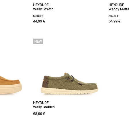
HEYDUDE
HEYDUDE
Wally Stretch
Wendy Mettal
60,00 €
80,00 €
44,99 €
64,99 €
41
42
43
38
39
40
DE
Nouvelle collection HEYDUDE
Nouvelle col
ondes. La partie
Détendez-vous avec les meilleurs, grâce aux
Quand le c
 et résistante est
Wally Stretch Sox. La confection HEYDUDE™,
monde encha
la partie [...]
toujours l’imp
HEYDUDE
Wally Braided
68,00 €