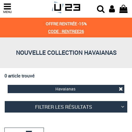
Trier par
MENU
Derniers arrivages
OFFRE RENTRÉE -15%
Prix croissant
CODE : RENTREE26
Prix décroissant
NOUVELLE COLLECTION HAVAIANAS
Meilleures remises
0 article trouvé
Havaianas
FILTRER LES RÉSULTATS