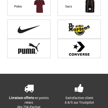
Polos
Sacs
Page
1
/ 0
Livraison offerte
en points
Satisfaction client
relais
4.8/5 sur Trustpilot
dès 75€ d'achat