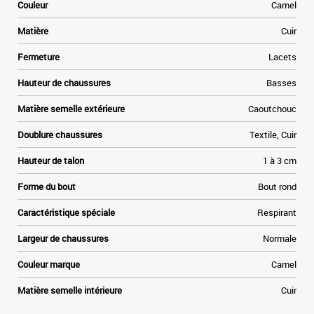
e
Couleur
Camel
Matière
Cuir
Fermeture
Lacets
Hauteur de chaussures
Basses
Matière semelle extérieure
Caoutchouc
Doublure chaussures
Textile, Cuir
Hauteur de talon
1 à 3 cm
Forme du bout
Bout rond
Caractéristique spéciale
Respirant
Largeur de chaussures
Normale
Couleur marque
Camel
Matière semelle intérieure
Cuir