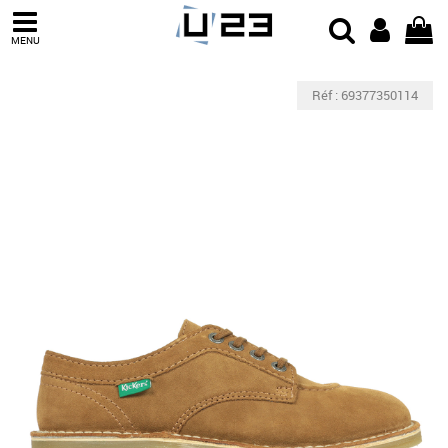
MENU
Réf : 69377350114