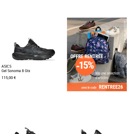
28.5
31.5
37
Nouvelle collection Asics
Nouvelle collection Asics
Construire l'inspiration de la lignée Gel-
La chaussure de course sur sentier GEL-
Quantum, la Gel-Quantum Lyte II PS ™
VENTURE 6 a été modifiée pour
retravaille la conception [...]
l'explorateur urbain actuel. [...]
ASICS
Gel Sonoma 8 Gtx
115,00 €
42
Nouvelle collection Asics
La chaussure de running GEL-SONOMA
8 est conçue pour les grands espaces.
C'est un modèle de trail [...]