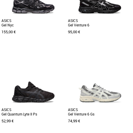
ASICS
ASICS
Gel Nyc
Gel Venture 6
155,00 €
95,00 €
38
39
43.5
Nouvelle collection Asics
Nouvelle collection Asics
La basket GEL-NYC s'inspire des styles
La Gel Venture 6 a été adaptée aux
performants de course à pied,
besoins de l'explorateur urbain. Ses
traditionnels comme modernes. La [...]
matériaux traditionnels [...]
ASICS
ASICS
Gel Quantum Lyte II Ps
Gel Venture 6 Gs
52,99 €
74,99 €