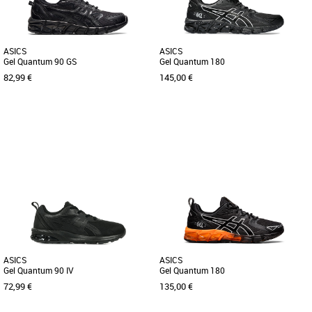
ASICS
ASICS
Gel Quantum 90 GS
Gel Quantum 180
82,99 €
145,00 €
37
42
43.5
44
Nouvelle collection Asics
Nouvelle collection Asics
Avec des moyens de performance
intacts, la chaussure GEL-QUANTUM
180™ continue à faire évoluer la [...]
ASICS
ASICS
Gel Quantum 90 IV
Gel Quantum 180
72,99 €
135,00 €