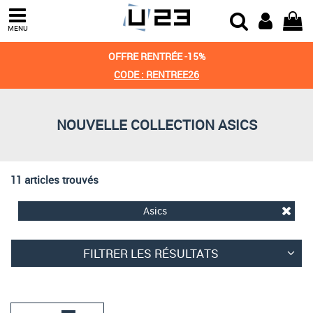
Trier par
MENU
Derniers arrivages
OFFRE RENTRÉE -15%
Prix croissant
CODE : RENTREE26
Prix décroissant
NOUVELLE COLLECTION ASICS
Meilleures remises
11 articles trouvés
Asics
FILTRER LES RÉSULTATS