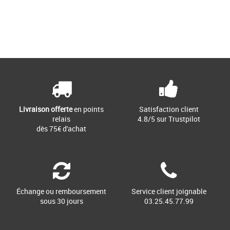
28.5
43.5
Page
1
/ 1
Nouvelle collection Asics
Nouvelle collection Asics
La basket GEL-QUANTUM GEL-
Avec des moyens de performance
QUANTUM 90 IV PS (école maternelle)
intacts, la chaussure GEL-QUANTUM
associe les technologies fondées sur
180™ 6 continue à faire évoluer [...]
[...]
Livraison offerte
en points
Satisfaction client
relais
4.8/5 sur Trustpilot
dès 75€ d'achat
Échange ou remboursement
Service client joignable
sous 30 jours
03.25.45.77.99