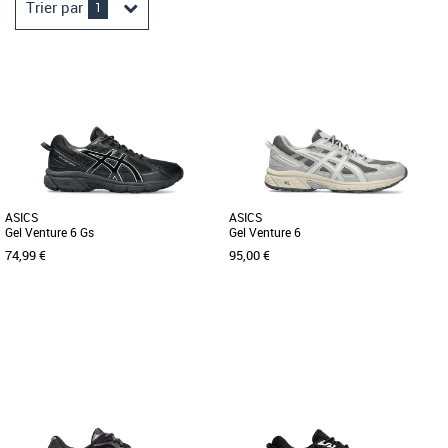
Trier par
1
ASICS
ASICS
Gel Venture 6 Gs
Gel Venture 6
74,99 €
95,00 €
37
38
42.5
Nouvelle collection Asics
Nouvelle collection Asics
La chaussure de course sur sentier GEL-
La chaussure de course sur sentier GEL-
VENTURE 6 a été modifiée pour
VENTURE 6 a été modifiée pour
l'explorateur urbain actuel. [...]
l'explorateur urbain actuel. [...]