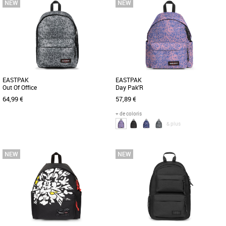
Nouvelle collection Eastpak
Nouvelle collection Eastpak
Le sac à dos Eastpak Day Office allie
Le sac à dos Eastpak Day Pak'R allie
praticité et style pour accompagner
style et fonctionnalité pour
toutes vos journées du printemps [...]
accompagner vos journées avec
légèreté [...]
EASTPAK
EASTPAK
Out Of Office
Day Pak'R
64,99 €
57,89 €
+ de coloris
& plus
Nouvelle collection Eastpak
Nouvelle collection Eastpak
Le sac à dos Eastpak Out Of Office allie
Découvrez le sac à dos Eastpak Day
style moderne et fonctionnalité
Pak'R, un modèle unisexe alliant style et
optimale pour accompagner [...]
praticité pour vos journées [...]