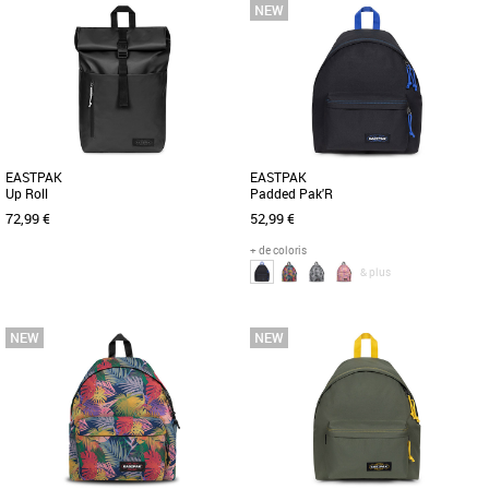
Nouvelle collection Eastpak
Nouvelle collection Eastpak
Le sac à dos essentiel offre un espace
Découvrez le sac à dos Eastpak Day
optimal pour vos essentiels de travail.
Office, un allié idéal pour les journées
Les deux compartiments, [...]
actives du printemps [...]
EASTPAK
EASTPAK
Up Roll
Padded Pak'R
72,99 €
52,99 €
+ de coloris
& plus
Nouvelle collection Eastpak
Nouvelle collection Eastpak
Partez à l'aventure avec la collection de
Découvrez le sac à dos Eastpak
modèles résistants aux intempéries. Ce
Padded Pak'R, un modèle
sac à dos à [...]
emblématique alliant style et
fonctionnalité [...]