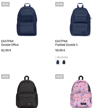
Nouvelle collection Eastpak
Nouvelle collection Eastpak
Un sac à dos au design épuré dans un
Le sac à dos Eastpak Day Office allie
coloris Black avec un espace pour votre
praticité et style pour accompagner
ordinateur : conçu pour [...]
toutes vos journées de printemps [...]
EASTPAK
EASTPAK
Double Office
Padded Double S
82,99 €
59,99 €
+ de coloris
Nouvelle collection Eastpak
Nouvelle collection Eastpak
Le sac à dos Eastpak Double Office allie
Le sac à dos Eastpak Padded Double S
praticité et style avec son design
est l’accessoire idéal pour allier style et
moderne et épuré en bleu [...]
praticité au quotidien. [...]