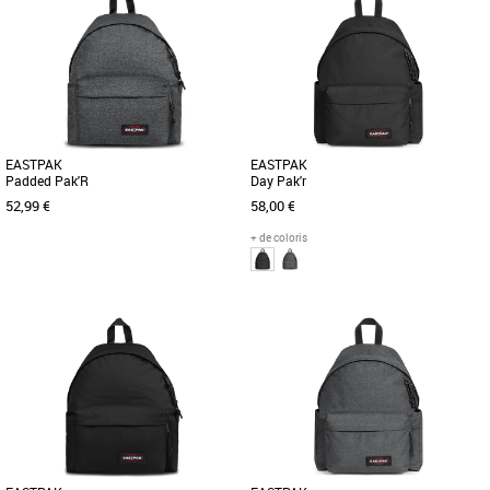
EASTPAK
EASTPAK
Padded Pak'R
Day Pak'r
52,99 €
58,00 €
+ de coloris
Nouvelle collection Eastpak
Nouvelle collection Eastpak
Ce sac à dos emblématique Padded
Le sac à dos Eastpak Day Pak'r est
Pak'r dans un coloris Black Denim :
l’accessoire idéal pour accompagner
style classique, conçu pour le [...]
votre quotidien, alliant simplicité, [...]