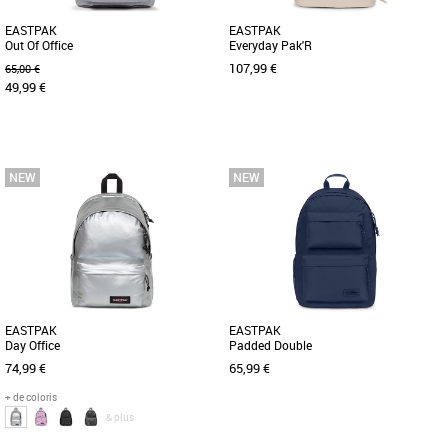
EASTPAK
EASTPAK
Out Of Office
Everyday Pak'R
107,99 €
65,00 €
49,99 €
Nouvelle collection Eastpak
Nouvelle collection Eastpak
Sac au design épuré, il conviendra pour
Découvrez le sac à dos Eastpak
le travail comme pour les loisirs grâce à
Everyday Pak'R, un compagnon idéal
son compartiment [...]
pour vos journées printanières [...]
EASTPAK
EASTPAK
Day Office
Padded Double
74,99 €
65,99 €
+ de coloris
& plus