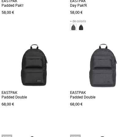
EASTPAK
EASTPAK
Padded Pak'r
Day Pak'R
58,00 €
58,00 €
+ de coloris
Nouvelle collection Eastpak
Nouvelle collection Eastpak
Ce sac à dos emblématique Padded
Ce sac à dos emblématique Padded
Pak'r dans un coloris Black : style
Pak'r dans un coloris Black Denim :
classique, conçu pour le confort Plus
style classique, conçu pour le [...]
[...]
EASTPAK
EASTPAK
Padded Double
Padded Double
68,00 €
68,00 €