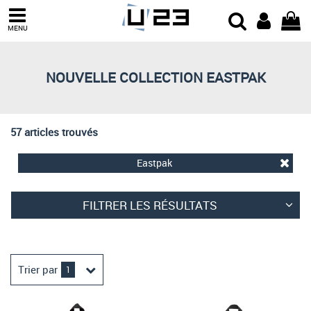
Trier par
MENU
Derniers arrivages
Prix croissant
NOUVELLE COLLECTION EASTPAK
Prix décroissant
Meilleures remises
57 articles trouvés
Eastpak
FILTRER LES RÉSULTATS
Trier par
1