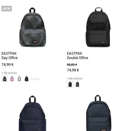
Nouvelle collection Eastpak
Nouvelle collection Eastpak
Le sac à dos Eastpak Day Office en
Découvrez le sac à dos Eastpak
coloris argent Space Silver est un
Padded Double, un modèle alliant
modèle moderne et fonctionnel, [...]
praticité et style pour accompagner [...]
EASTPAK
EASTPAK
Day Office
Double Office
74,99 €
85,00 €
74,99 €
+ de coloris
+ de coloris
& plus
Nouvelle collection Eastpak
Nouvelle collection Eastpak
Le sac à dos Eastpak Day Office est
Ce sac à dos pro Eastpak confortable a
l'accessoire idéal pour allier style et
été revisité avec sa forme rectangulaire
fonctionnalité au quotidien. [...]
et encore plus de [...]