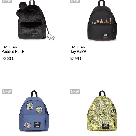
Nouvelle collection Eastpak
Nouvelle collection Eastpak
Ce sac à dos emblématique est revisité
Ce sac à dos emblématique est revisité
dans une version carrée avec deux
dans une version carrée avec deux
poches avant fonctionnelles. [...]
poches avant fonctionnelles. [...]
EASTPAK
EASTPAK
Padded Pak'R
Day Pak'R
90,00 €
62,99 €
Nouvelle collection Eastpak
Nouvelle collection Eastpak
Le sac à dos Eastpak Padded Pak'R
Le sac à dos Eastpak Day Pak'R allie
allie style, fonctionnalité et légèreté
praticité et style avec son design
pour accompagner toutes [...]
unisexe adapté à toutes les [...]