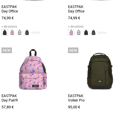
EASTPAK
EASTPAK
Day Office
Day Office
74,99 €
74,99 €
+ de coloris
+ de coloris
& plus
& plus
Nouvelle collection Eastpak
Nouvelle collection Eastpak
Le sac à dos Eastpak Day Office allie
Le sac à dos Eastpak Day Office est
praticité et élégance pour accompagner
l’accessoire idéal pour accompagner
tous vos déplacements [...]
vos journées actives avec [...]
EASTPAK
EASTPAK
Day Pak'R
Volker Pro
57,89 €
95,00 €