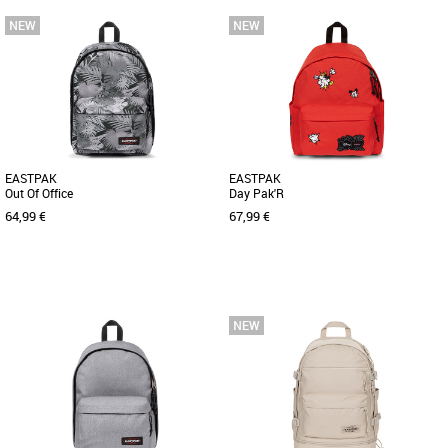
Nouvelle collection Eastpak
Nouvelle collection Eastpak
Le sac à dos Eastpak Gerys Pro allie
Avec une base renforcée en cuir et son
design moderne et fonctionnalité
design urbain, le sac Wyoming vous
optimale pour vous accompagner [...]
accompagnera tout au long [...]
EASTPAK
EASTPAK
Out Of Office
Day Pak'R
64,99 €
67,99 €
Nouvelle collection Eastpak
Nouvelle collection Eastpak
Le sac à dos Eastpak Out Of Office allie
Le sac à dos Eastpak Day Pak'R allie
praticité et style moderne, idéal pour
style et fonctionnalité dans un design
accompagner vos journées [...]
unique inspiré de l'univers [...]