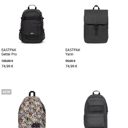
Nouvelle collection Eastpak
Nouvelle collection Eastpak
Le sac à dos Eastpak Day Pak'R est
Le sac à dos Eastpak Volker Pro allie
l'accessoire idéal pour accompagner
praticité et style dans un design élégant
votre quotidien avec style et [...]
couleur kaki, idéal [...]
EASTPAK
EASTPAK
Getter Pro
Yarin
100,00 €
95,00 €
74,99 €
74,99 €
Nouvelle collection Eastpak
Nouvelle collection Eastpak
Découvrez le sac à dos Eastpak Getter
Le sac à dos Eastpak Yarin est un
Pro 1w6 Cs Black Pro, un accessoire
accessoire incontournable pour toutes
essentiel pour toutes vos [...]
vos aventures. Fabriqué par [...]