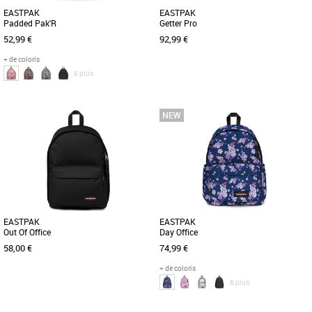
EASTPAK
EASTPAK
Padded Pak'R
Getter Pro
52,99 €
92,99 €
+ de coloris
& plus
Nouvelle collection Eastpak
Nouvelle collection Eastpak
Découvrez le sac à dos Eastpak
Le sac à dos Eastpak Getter Pro est
Padded Pak'R, un modèle
l’accessoire idéal pour accompagner
emblématique réinterprété pour la
votre quotidien avec style [...]
collection [...]
EASTPAK
EASTPAK
Out Of Office
Day Office
58,00 €
74,99 €
+ de coloris
& plus