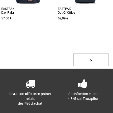
EASTPAK
EASTPAK
Day Pak'r
Out Of Office
57,00 €
62,99 €
Page
1
/ 2
Nouvelle collection Eastpak
Nouvelle collection Eastpak
Le compagnon idéal au quotidien,
Sac au design épuré, il conviendra pour
inspiré du sac à dos Eastpak
le travail comme pour les loisirs grâce à
>
emblématique. Le sac à dos Padded [...]
son compartiment [...]
Livraison offerte
en points
Satisfaction client
relais
4.8/5 sur Trustpilot
dès 75€ d'achat