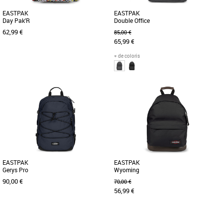
EASTPAK
EASTPAK
Day Pak'R
Double Office
62,99 €
85,00 €
65,99 €
+ de coloris
Nouvelle collection Eastpak
Nouvelle collection Eastpak
Découvrez le sac à dos Eastpak Day
Ce sac à dos pro Eastpak confortable a
Pak'R, un incontournable de la
été revisité avec sa forme rectangulaire
collection printemps-été 2026 alliant [...]
et encore plus de [...]
EASTPAK
EASTPAK
Gerys Pro
Wyoming
90,00 €
70,00 €
56,99 €