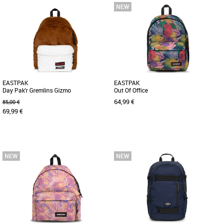
Nouvelle collection Eastpak
Nouvelle collection Eastpak
Le sac à dos Eastpak Padded Pak'R est
Le sac à dos Eastpak Day Pak'R est
l'accessoire idéal pour allier style et
l'accessoire parfait pour accompagner
praticité durant la [...]
vos journées printanières [...]
EASTPAK
EASTPAK
Day Pak'r Gremlins Gizmo
Out Of Office
64,99 €
85,00 €
69,99 €
Nouvelle collection Eastpak
Nouvelle collection Eastpak
Le sac à dos Eastpak Day Pak'R est
Découvrez le sac à dos Eastpak Out Of
l'accessoire idéal pour allier style et
Office, un modèle unisexe alliant
praticité au quotidien. [...]
praticité et style pour la [...]