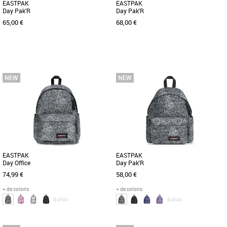
EASTPAK
EASTPAK
Day Pak'R
Day Pak'R
65,00 €
68,00 €
Nouvelle collection Eastpak
Nouvelle collection Eastpak
Le sac à dos Eastpak Day Pak'R allie
Le sac à dos Eastpak Day Pak'R allie
praticité et style, idéal pour apporter
style et praticité pour accompagner vos
une touche de fraîcheur [...]
déplacements quotidiens. [...]
EASTPAK
EASTPAK
Day Office
Day Pak'R
74,99 €
58,00 €
+ de coloris
+ de coloris
& plus
& plus