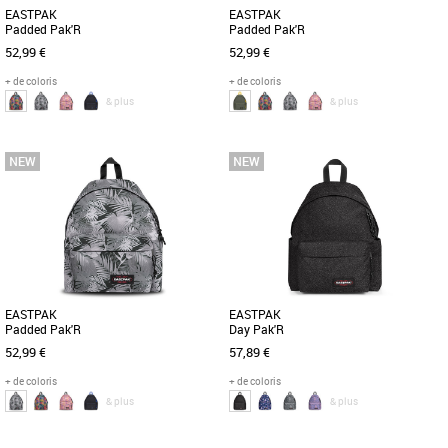
EASTPAK
EASTPAK
Padded Pak'R
Padded Pak'R
52,99 €
52,99 €
+ de coloris
+ de coloris
& plus
& plus
Nouvelle collection Eastpak
Nouvelle collection Eastpak
Le sac à dos Eastpak Padded Pak'R
Découvrez le sac à dos Eastpak
allie style et fonctionnalité pour
Padded Pak'R, un modèle unisexe
accompagner toutes vos escapades [...]
alliant praticité et style pour la [...]
EASTPAK
EASTPAK
Padded Pak'R
Day Pak'R
52,99 €
57,89 €
+ de coloris
+ de coloris
& plus
& plus