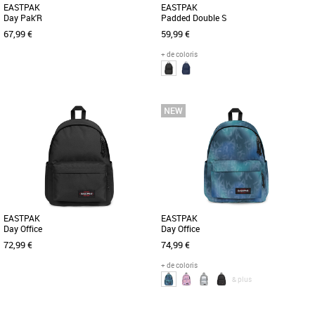
EASTPAK
EASTPAK
Day Pak'R
Padded Double S
67,99 €
59,99 €
+ de coloris
Nouvelle collection Eastpak
Nouvelle collection Eastpak
Découvrez le sac à dos Eastpak Day
Le sac à dos Eastpak Padded Double S
Pak'R, un modèle incontournable de la
allie fonctionnalité et style pour
collection Disney 2026 qui [...]
accompagner vos déplacements [...]
EASTPAK
EASTPAK
Day Office
Day Office
72,99 €
74,99 €
+ de coloris
& plus