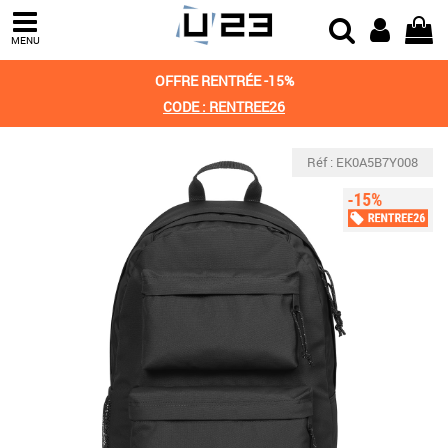
MENU
OFFRE RENTRÉE -15%
CODE : RENTREE26
Réf : EK0A5B7Y008