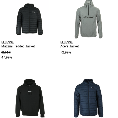
S
XS
M
Depuis 1959 Ellesse se démarque par
Depuis 1959 Ellesse se démarque par
une philosophie et un style uniques. Le
une philosophie et un style uniques. Le
concept: du sportswear de [...]
concept: du sportswear de [...]
ELLESSE
ELLESSE
Mazzini Padded Jacket
Acera Jacket
72,99 €
80,00 €
47,99 €
L
M
Restez au chaud et élégant avec la
Depuis 1959 Ellesse se démarque par
veste matelassée Ellesse Mazzini en
une philosophie et un style uniques. Le
noir classique. Dotée d'un [...]
concept: du sportswear de [...]