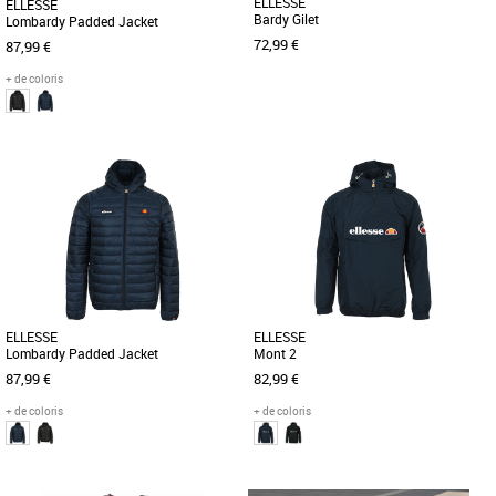
ELLESSE
ELLESSE
Bardy Gilet
Lombardy Padded Jacket
72,99 €
87,99 €
+ de coloris
S
M
L
S
Depuis 1959 Ellesse se démarque par
Depuis 1959 Ellesse se démarque par
une philosophie et un style uniques. Le
une philosophie et un style uniques. Le
concept: du sportswear de [...]
concept: du sportswear de [...]
ELLESSE
ELLESSE
Lombardy Padded Jacket
Mont 2
87,99 €
82,99 €
+ de coloris
+ de coloris
S
M
L
M