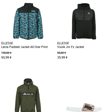
S
L
M
L
Depuis 1959 Ellesse se démarque par
Veste déperlante de la marque Ellesse.
une philosophie et un style uniques. Le
Coupe moderne pour un vêtement
concept: du sportswear de [...]
confortable et pratique. Plus [...]
ELLESSE
ELLESSE
Lecta Padded Jacket All Over Print
Vuole Jnr Fz Jacket
130,00 €
65,00 €
65,99 €
35,99 €
S
M
8 ANS
Depuis 1959 Ellesse se démarque par
Depuis 1959 Ellesse se démarque par
une philosophie et un style uniques. Le
une philosophie et un style uniques. Le
concept : du sportswear [...]
concept: du sportswear de [...]