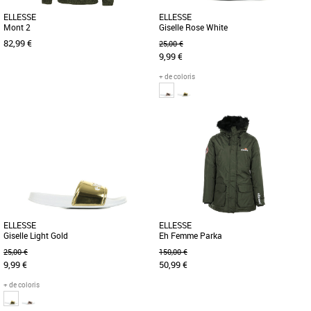
ELLESSE
ELLESSE
Mont 2
Giselle Rose White
82,99 €
25,00 €
9,99 €
+ de coloris
S
37
Depuis 1959 Ellesse se démarque par
Le modèle Giselle répond aux
une philosophie et un style uniques. Le
tendances féminines du moment avec
concept: du sportswear de [...]
son coté brillant. Cette sandale [...]
ELLESSE
ELLESSE
Giselle Light Gold
Eh Femme Parka
25,00 €
150,00 €
9,99 €
50,99 €
+ de coloris