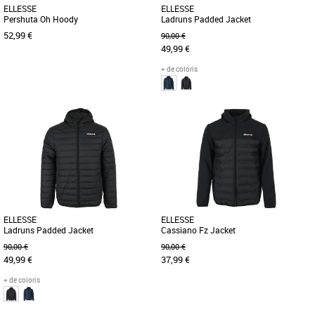
ELLESSE
ELLESSE
Pershuta Oh Hoody
Ladruns Padded Jacket
52,99 €
90,00 €
49,99 €
+ de coloris
S
XL
Superbe Sweat Capuche de la marque
La Ellesse Ladruns Padded Jacket est
Ellesse. Le Pershuta est idéal à porter
une doudoune stylée et fonctionnelle,
au quotidien. Plus [...]
idéale pour affronter les [...]
ELLESSE
ELLESSE
Ladruns Padded Jacket
Cassiano Fz Jacket
90,00 €
90,00 €
49,99 €
37,99 €
+ de coloris