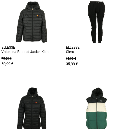
L
XXL
L
La Ellesse Ladruns Padded Jacket est
La Ellesse Cassiano FZ Jacket est une
une doudoune stylée et fonctionnelle,
veste sportive et polyvalente, parfaite
idéale pour affronter les [...]
pour un style décontracté [...]
ELLESSE
ELLESSE
Valentina Padded Jacket Kids
Clerc
75,00 €
65,00 €
59,99 €
35,99 €
10 ANS
S
M
L
XL
Depuis 1959 Ellesse se démarque par
Plus produit : - Couleur : noir - Logo
une philosophie et un style uniques. Le
Ellesse sur côté gauche - poches sur
concept: du sportswear de [...]
côtés - Resserrage [...]