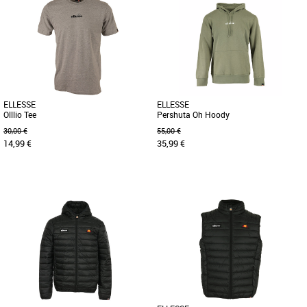
ELLESSE
ELLESSE
Olllio Tee
Pershuta Oh Hoody
30,00 €
55,00 €
14,99 €
35,99 €
S
S
L
T-shirt 100% coton
Le sweat à capuche Pershuta. De coupe
standard, ce sweat à capuche est doté
de poignets et d'une [...]