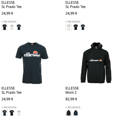
ELLESSE
ELLESSE
SL Prado Tee
SL Prado Tee
24,99 €
24,99 €
+ de coloris
+ de coloris
S
M
L'Ellesse Heritage Prado Mens Shirt est
L'Ellesse Heritage Prado Mens Shirt est
le rendez-vous d'un classique de la
le rendez-vous d'un classique de la
mode rétro. Fabriqué avec [...]
mode rétro. Fabriqué avec [...]
ELLESSE
ELLESSE
SL Prado Tee
Mont 2
24,99 €
82,99 €
+ de coloris
+ de coloris