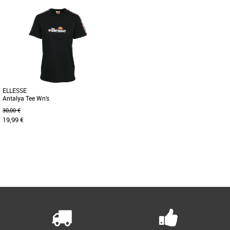
37
XS
Le modèle Giselle est proposé par
Avec des poches boutonnées à l'avant,
Ellesse. Cette sandale ira avec tout sur
la veste Parka d'Ellesse présente une
la plage ou pour vous balader [...]
poche intérieure ouverte [...]
ELLESSE
Antalya Tee Wn's
30,00 €
19,99 €
XXS
Page
1
/ 1
Depuis 1959 Ellesse se démarque par
une philosophie et un style uniques. Le
concept: du sportswear de [...]