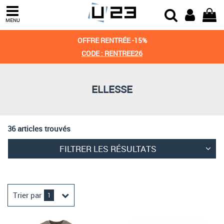
Trier par
MENU
Derniers arrivages
OFFRE RENTRÉE -15%
Prix croissant
CODE : RENTREE26
Prix décroissant
ELLESSE
Meilleures remises
36 articles trouvés
FILTRER LES RÉSULTATS
Trier par
1