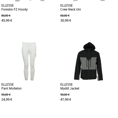
ELLESSE
ELLESSE
Forestio FZ Hoody
Crew Neck Uni
80,00 €
60,00 €
45,99 €
30,99 €
M
L
XL
S
Ce sweat vous gardera au chaud en
Depuis 1959 Ellesse se démarque par
toute circonstances, tout en vous
une philosophie et un style uniques. Le
procurant une excellente liberté [...]
concept: du sportswear de [...]
ELLESSE
ELLESSE
Pant Molleton
Mydill Jacket
50,00 €
90,00 €
24,99 €
47,99 €