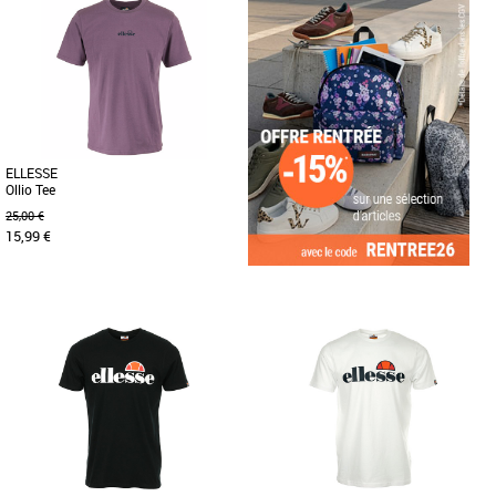
Depuis 1959 Ellesse se démarque par
Depuis 1959 Ellesse se démarque par
une philosophie et un style uniques. Le
une philosophie et un style uniques. Le
concept: du sportswear de [...]
concept: du sportswear de [...]
ELLESSE
Ollio Tee
25,00 €
15,99 €
M
Le t-shirt Ollio. Complétez votre
collection avec ce t-shirt simple.
Confectionné en coton ultra [...]