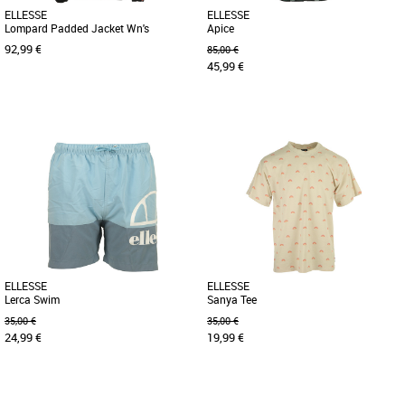
ELLESSE
ELLESSE
Lompard Padded Jacket Wn's
Apice
92,99 €
85,00 €
45,99 €
M
S
Depuis 1959 Ellesse se démarque par
Plus produit : - Composition: 100%
une philosophie et un style uniques. Le
polyester - Matériau de rembourrage:
concept: du sportswear de [...]
100% polyester - Doublure [...]
ELLESSE
ELLESSE
Lerca Swim
Sanya Tee
35,00 €
35,00 €
24,99 €
19,99 €