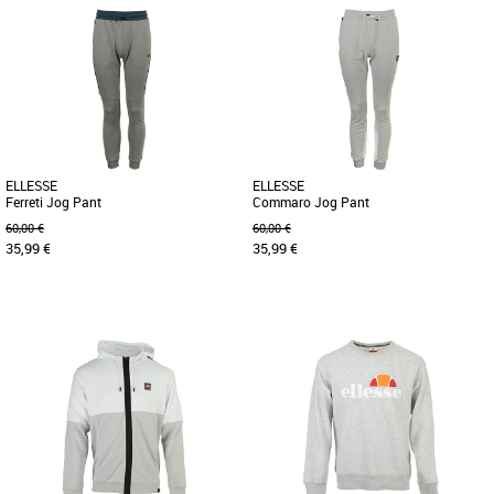
12 ANS
M
Le short de bain Ellesse est divisé en
Un t-shirt classique à col rond
bleu clair et bleu poussière, avec une
confectionné en jersey de coton doux et
grande impression sur [...]
confortable. Donné un grand [...]
ELLESSE
ELLESSE
Ferreti Jog Pant
Commaro Jog Pant
60,00 €
60,00 €
35,99 €
35,99 €
M
L
L
Fabriqué à partir de jersey bouclé de
Ce pantalon est votre héros. Proposant
haute qualité, ce pantalon est votre
deux poches ouverte sur les cotés et un
héros. Proposant deux [...]
cordon de serrage à [...]