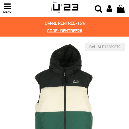
MENU
OFFRE RENTRÉE -15%
CODE : RENTREE26
Réf : SLF12289070