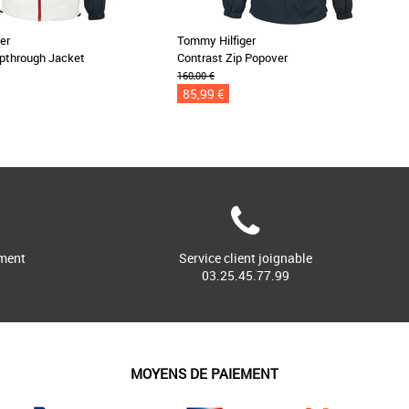
er
Tommy Hilfiger
ipthrough Jacket
Contrast Zip Popover
160,00 €
85,99 €
ment
Service client joignable
03.25.45.77.99
MOYENS DE PAIEMENT