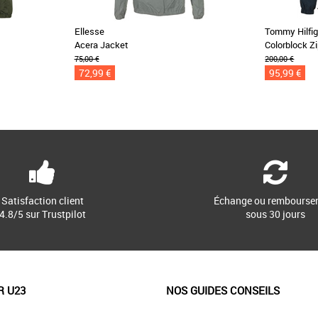
Ellesse
Tommy Hilfig
Acera Jacket
Colorblock Z
75,00 €
200,00 €
72,99 €
95,99 €
Satisfaction client
Échange ou rembourse
4.8/5 sur Trustpilot
sous 30 jours
R U23
NOS GUIDES CONSEILS