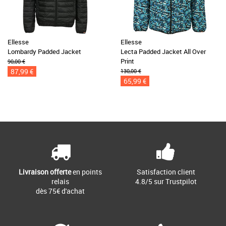
Ellesse
Ellesse
Lombardy Padded Jacket
Lecta Padded Jacket All Over
Print
90,00 €
87,99 €
130,00 €
65,99 €
Livraison offerte
en points
Satisfaction client
relais
4.8/5 sur Trustpilot
dès 75€ d'achat