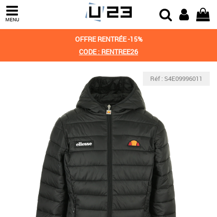
MENU
OFFRE RENTRÉE -15%
CODE : RENTREE26
Réf : S4E09996011