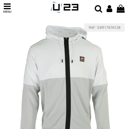
MENU
Réf : SXR17676128