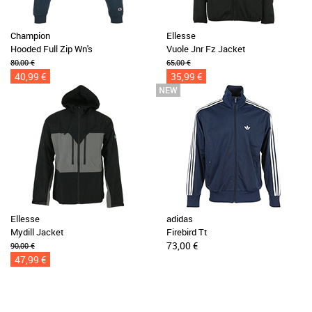
Champion
Ellesse
Hooded Full Zip Wn's
Vuole Jnr Fz Jacket
80,00 €
65,00 €
40,99 €
35,99 €
Ellesse
adidas
Mydill Jacket
Firebird Tt
73,00 €
90,00 €
47,99 €