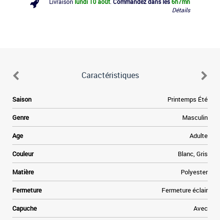
Livraison
lundi 10 août
.
Commandez dans les
6h
7mn
Détails
Caractéristiques
Saison
Printemps Été
Genre
Masculin
Age
Adulte
Couleur
Blanc, Gris
Matière
Polyester
Fermeture
Fermeture éclair
Capuche
Avec