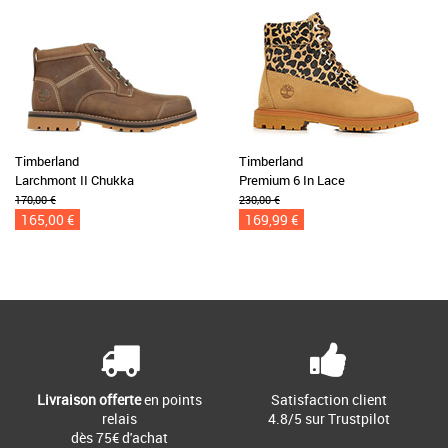
Timberland
Timberland
Larchmont II Chukka
Premium 6 In Lace
170,00 €
230,00 €
165,00 €
169,99 €
Livraison offerte
en points
Satisfaction client
relais
4.8/5 sur Trustpilot
dès 75€ d'achat