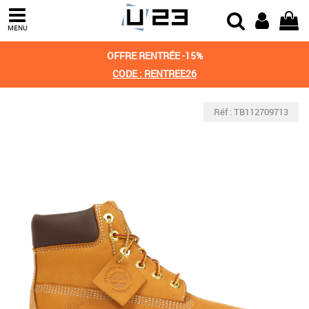
MENU
OFFRE RENTRÉE -15%
CODE : RENTREE26
Réf : TB112709713